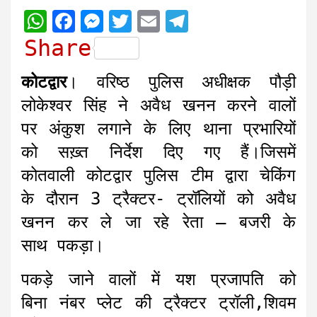
W
F
M
T
E
T
h
a
e
w
m
e
Share
a
c
s
i
a
l
कोटद्वार
। वरिष्ठ पुलिस अधीक्षक पौड़ी
t
e
s
t
i
e
लोकेश्वर सिंह ने अवैध खनन करने वालों
s
b
e
t
l
g
पर अंकुश लगाने के लिए थाना प्रभारियों
A
o
n
e
r
को सख़्त निर्देश दिए गए हैं।जिसमें
p
o
g
r
a
कोतवाली कोटद्वार पुलिस टीम द्वारा चेकिंग
p
k
e
m
r
के दौरान 3 ट्रैक्टर- ट्रॉलियों को अवैध
खनन कर ले जा रहे रेता – बजरी के
साथ पकड़ा।
पकड़े जाने वालों में यश प्रजापति को
बिना नंबर प्लेट की ट्रैक्टर ट्रॉली,शिवम