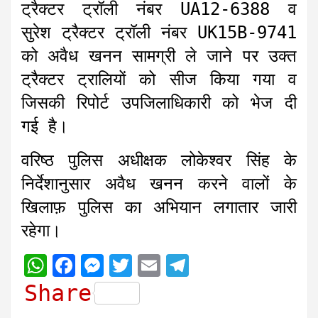
ट्रैक्टर ट्रॉली नंबर UA12-6388 व
सुरेश ट्रैक्टर ट्रॉली नंबर UK15B-9741
को अवैध खनन सामग्री ले जाने पर उक्त
ट्रैक्टर ट्रालियों को सीज किया गया व
जिसकी रिपोर्ट उपजिलाधिकारी को भेज दी
गई है।
वरिष्ठ पुलिस अधीक्षक लोकेश्वर सिंह के
निर्देशानुसार अवैध खनन करने वालों के
खिलाफ़ पुलिस का अभियान लगातार जारी
रहेगा।
W
F
M
T
E
T
h
a
e
w
m
e
Share
a
c
s
i
a
l