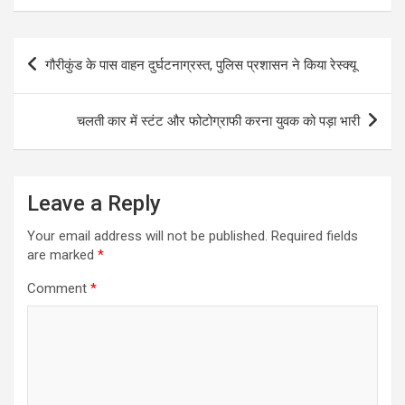
t
e
s
t
i
e
s
b
e
t
l
g
Post
गौरीकुंड के पास वाहन दुर्घटनाग्रस्त, पुलिस प्रशासन ने किया रेस्क्यू
A
o
n
e
r
navigation
p
o
g
r
a
चलती कार में स्टंट और फोटोग्राफी करना युवक को पड़ा भारी
p
k
e
m
r
Leave a Reply
Your email address will not be published.
Required fields
are marked
*
Comment
*