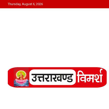
Skip
Thursday, August 6, 2026
to
content
Uttarakhand Vimarsh