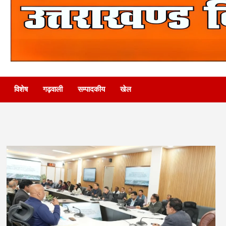
विशेष
गढ़वाली
सम्पादकीय
खेल