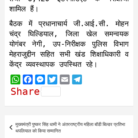
शामिल हैं।
बैठक में प्रधानाचार्य जी.आई.सी. मोहन
चंद्र घिल्डियाल, जिला खेल समन्वयक
योगंबर नेगी, उप-निरीक्षक पुलिस विभाग
मेहराजुद्दीन सहित सभी खंड शिक्षाधिकारी व
केंद्र व्यवस्थापक उपस्थित रहे।
W
F
M
T
E
T
h
a
e
w
m
e
Share
a
c
s
i
a
l
t
e
s
t
i
e
s
b
e
t
l
g
Post
मुख्यमंत्री पुष्कर सिंह धामी ने अंतरराष्ट्रीय महिला बॉडी बिल्डर प्रतिभा
A
o
n
e
r
navigation
थपलियाल को किया सम्मानित