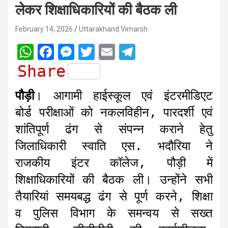
लेकर शिक्षाधिकारियों की बैठक ली
February 14, 2026
Uttarakhand Vimarsh
W
F
M
T
E
T
h
a
e
w
m
e
Share
a
c
s
i
a
l
पौड़ी
। आगामी हाईस्कूल एवं इंटरमीडिएट
t
e
s
t
i
e
बोर्ड परीक्षाओं को नकलविहीन, पारदर्शी एवं
s
b
e
t
l
g
शांतिपूर्ण ढंग से संपन्न कराने हेतु
A
o
n
e
r
जिलाधिकारी स्वाति एस. भदौरिया ने
p
o
g
r
a
राजकीय इंटर कॉलेज, पौड़ी में
p
k
e
m
r
शिक्षाधिकारियों की बैठक ली। उन्होंने सभी
तैयारियां समयबद्ध ढंग से पूर्ण करने, शिक्षा
व पुलिस विभाग के समन्वय से सख्त