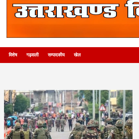
विशेष
गढ़वाली
सम्पादकीय
खेल