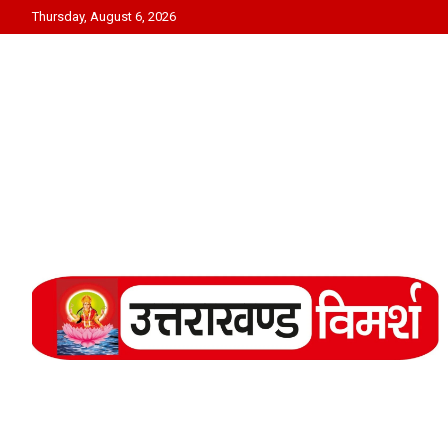
Skip
Thursday, August 6, 2026
to
content
Uttarakhand Vimarsh