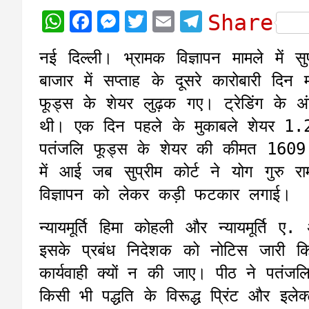
W
F
M
T
E
T
Share
h
a
e
w
m
e
नई दिल्ली। भ्रामक विज्ञापन मामले में 
a
c
s
i
a
l
बाजार में सप्ताह के दूसरे कारोबारी दि
t
e
s
t
i
e
फूड्स के शेयर लुढ़क गए। ट्रेडिंग के
s
b
e
t
l
g
थी। एक दिन पहले के मुकाबले शेयर 1.2
A
o
n
e
r
पतंजलि फूड्स के शेयर की कीमत 1609
p
o
g
r
a
में आई जब सुप्रीम कोर्ट ने योग गुरु र
p
k
e
m
विज्ञापन को लेकर कड़ी फटकार लगाई।
r
न्यायमूर्ति हिमा कोहली और न्यायमूर्ति ए
इसके प्रबंध निदेशक को नोटिस जारी 
कार्यवाही क्यों न की जाए। पीठ ने पतंज
किसी भी पद्धति के विरूद्ध प्रिंट और इलेक