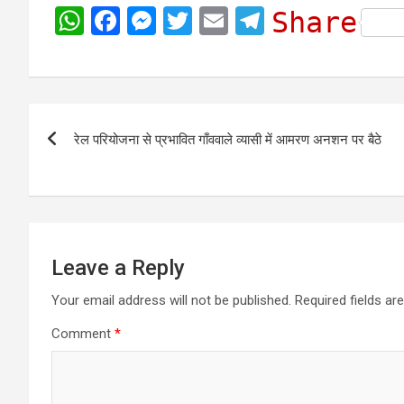
W
F
M
T
E
T
Share
h
a
e
w
m
e
a
c
s
i
a
l
t
e
s
t
i
e
Post
s
b
e
t
l
g
रेल परियोजना से प्रभावित गाँववाले व्यासी में आमरण अनशन पर बैठे
navigation
A
o
n
e
r
p
o
g
r
a
p
k
e
m
r
Leave a Reply
Your email address will not be published.
Required fields a
Comment
*