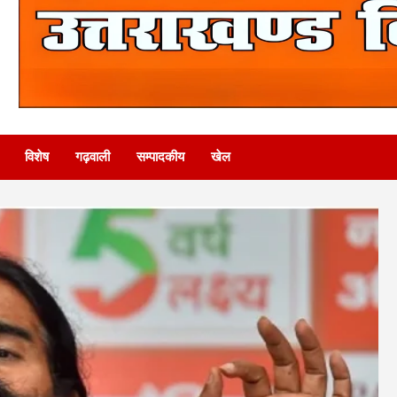
विशेष
गढ़वाली
सम्पादकीय
खेल