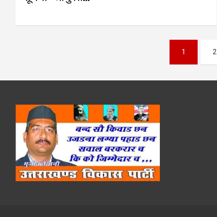
Posts
1
2
pagination