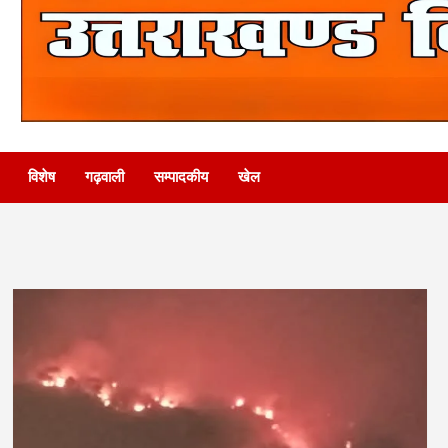
विशेष
गढ़वाली
सम्पादकीय
खेल