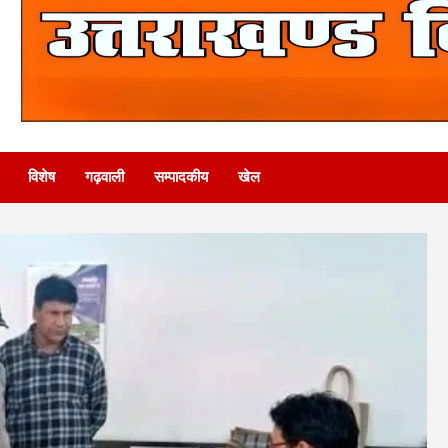
विशेष
गढ़वाली
सम्पादकीय
खेल