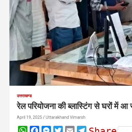
उत्तराखण्ड
रेल परियोजना की ब्लास्टिंग से घरों में आ
April 19, 2025
Uttarakhand Vimarsh
W
F
M
T
E
T
Share