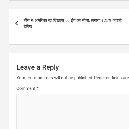
a
c
s
i
a
l
t
e
s
t
i
e
Post
s
b
e
t
l
g
चीन ने अमेरिका को दिखाया 56 इंच का सीना, लगाया 125% जवाबी
navigation
A
o
n
e
r
टैरिफ
p
o
g
r
a
p
k
e
m
r
Leave a Reply
Your email address will not be published.
Required fields a
Comment
*