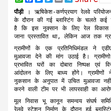
h
a
e
w
m
e
पौड़ी
। ऋषिकेश-कर्णप्रयाग रेलवे परियोजना 
a
c
s
i
a
l
के दौरान की गई ब्लास्टिंग के चलते कई घर
t
e
s
t
i
e
है कि इस नुक्सान के लिए रेल विकास न
s
b
e
t
l
g
जाना प्रस्तावित था, लेकिन आज तक ग्रा
A
o
n
e
r
p
o
g
r
a
ग्रामीणों के एक प्रतिनिधिमंडल ने ए
p
k
e
m
मुआवजा देने की मांग उठाई है। ग्राम
r
प्रभावित घरों का दोबारा निष्पक्ष एवं 
आंदोलन के लिए बाध्य होंगे। ग्रामीणों
नुकसान के अनुपात में उचित मुआवजा नहीं द
करने वाली टीम पर भी लापरवाही का आरो
मूल निवास भू कानून समन्वय संघर्ष सम
रेलवे स्टेशन निर्माण के दौरान हुई ब्लास्टि