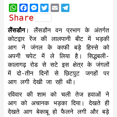
W
F
M
T
E
T
h
a
e
w
m
e
Share
a
c
s
i
a
l
लैंसडौन
। लैंसडौन वन प्रभाग के अंतर्गत
t
e
s
t
i
e
कोटद्वार रेंज की लालपानी बीट में भड़की
s
b
e
t
l
g
आग ने जंगल के काफी बड़े हिस्से को
A
o
n
e
r
अपनी चपेट में ले लिया है। सिद्धबली-
p
o
g
r
a
कालागढ़ रोड से सटे इस क्षेत्र के जंगलों
p
k
e
m
r
में दो-तीन दिनों से छिटपुट जगहों पर
आग लगी देखी जा रही थी।
रविवार की शाम को चली तेज हवाओं ने
आग को अचानक भड़का दिया। देखते ही
देखते आग बेकाबू हो फैलने लगी और बड़े