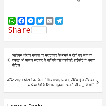
W
F
M
T
E
T
h
a
e
w
m
e
Share
a
c
s
i
a
l
t
e
s
t
i
e
s
b
e
t
l
g
Post
आईएएस धीराज गर्ब्याल को भ्रष्टाचार के मामले में दोषी पाए जाने के
A
o
n
e
r
navigation
बावजूद भी भाजपा सरकार ने नहीं की कोई कार्यवाही, हाईकोर्ट ने थमाया
p
o
g
r
a
नोटिस
p
k
e
m
r
कॉर्बेट टाइगर घोटाले के जिन्न ने फिर मचाई हलचल, सीबीआई ने पाँच वन
अधिकारियों के खिलाफ मुकदमा चलाने की अनुमति मांगी