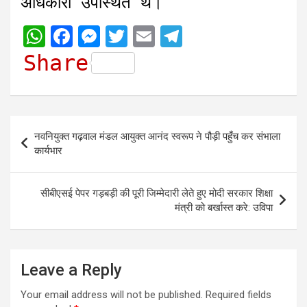
अधिकारी उपस्थित थे।
W
F
M
T
E
T
h
a
e
w
m
e
Share
a
c
s
i
a
l
t
e
s
t
i
e
s
b
e
t
l
g
Post
नवनियुक्त गढ़वाल मंडल आयुक्त आनंद स्वरूप ने पौड़ी पहुँच कर संभाला
A
o
n
e
r
navigation
कार्यभार
p
o
g
r
a
p
k
e
m
सीबीएसई पेपर गड़बड़ी की पूरी जिम्मेदारी लेते हुए मोदी सरकार शिक्षा
r
मंत्री को बर्खास्त करे: उविपा
Leave a Reply
Your email address will not be published.
Required fields