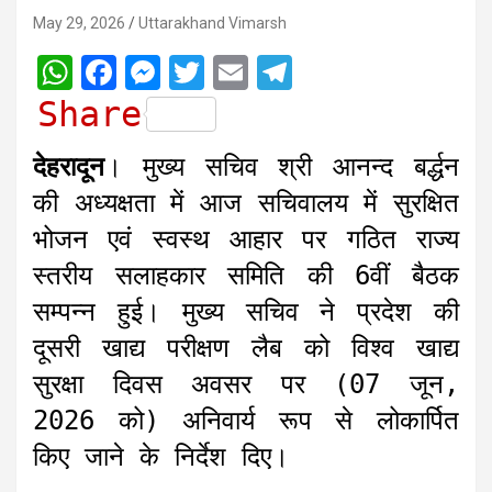
May 29, 2026
Uttarakhand Vimarsh
W
F
M
T
E
T
h
a
e
w
m
e
Share
a
c
s
i
a
l
देहरादून
। मुख्य सचिव श्री आनन्द बर्द्धन
t
e
s
t
i
e
की अध्यक्षता में आज सचिवालय में सुरक्षित
s
b
e
t
l
g
भोजन एवं स्वस्थ आहार पर गठित राज्य
A
o
n
e
r
स्तरीय सलाहकार समिति की 6वीं बैठक
p
o
g
r
a
सम्पन्न हुई। मुख्य सचिव ने प्रदेश की
p
k
e
m
r
दूसरी खाद्य परीक्षण लैब को विश्व खाद्य
सुरक्षा दिवस अवसर पर (07 जून,
2026 को) अनिवार्य रूप से लोकार्पित
किए जाने के निर्देश दिए।