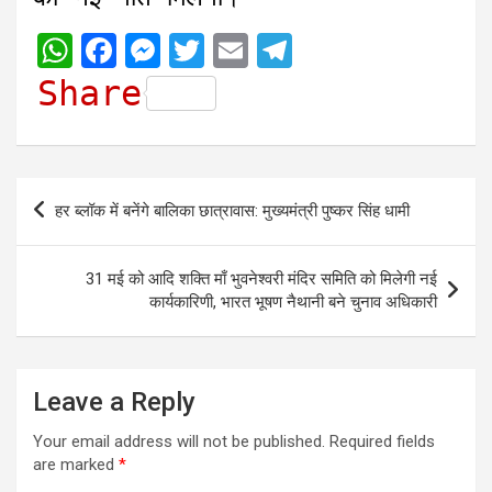
W
F
M
T
E
T
h
a
e
w
m
e
Share
a
c
s
i
a
l
t
e
s
t
i
e
s
b
e
t
l
g
Post
हर ब्लॉक में बनेंगे बालिका छात्रावास: मुख्यमंत्री पुष्कर सिंह धामी
A
o
n
e
r
navigation
p
o
g
r
a
31 मई को आदि शक्ति माँ भुवनेश्वरी मंदिर समिति को मिलेगी नई
p
k
e
m
कार्यकारिणी, भारत भूषण नैथानी बने चुनाव अधिकारी
r
Leave a Reply
Your email address will not be published.
Required fields
are marked
*