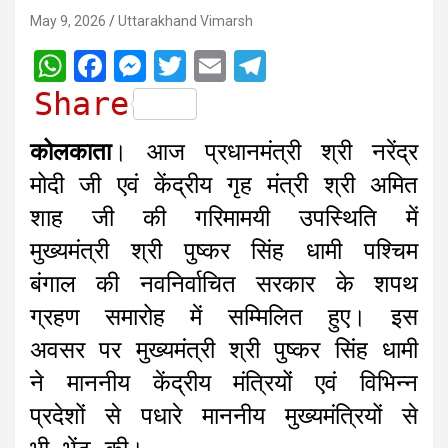
May 9, 2026
Uttarakhand Vimarsh
W
F
M
T
E
T
h
a
e
w
m
e
Share
a
c
s
i
a
l
कोलकाता
। आज प्रधानमंत्री श्री नरेंद्र
t
e
s
t
i
e
मोदी जी एवं केंद्रीय गृह मंत्री श्री अमित
s
b
e
t
l
g
शाह जी की गरिमामयी उपस्थिति में
A
o
n
e
r
मुख्यमंत्री श्री पुष्कर सिंह धामी पश्चिम
p
o
g
r
a
बंगाल की नवनिर्वाचित सरकार के शपथ
p
k
e
m
r
ग्रहण समारोह में सम्मिलित हुए। इस
अवसर पर मुख्यमंत्री श्री पुष्कर सिंह धामी
ने माननीय केंद्रीय मंत्रियों एवं विभिन्न
प्रदेशों से पधारे माननीय मुख्यमंत्रियों से