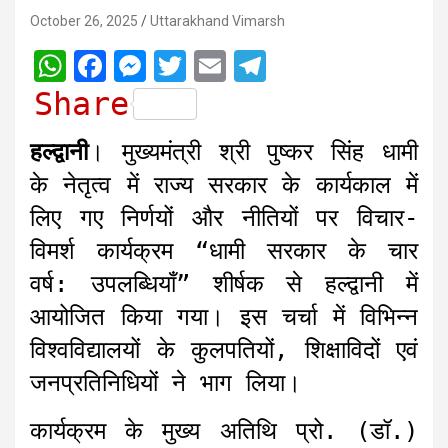
October 26, 2025
Uttarakhand Vimarsh
W
F
M
T
E
T
h
a
e
w
m
e
Share
a
c
s
i
a
l
हल्द्वानी
। मुख्यमंत्री श्री पुष्कर सिंह धामी
t
e
s
t
i
e
के नेतृत्व में राज्य सरकार के कार्यकाल में
s
b
e
t
l
g
लिए गए निर्णयों और नीतियों पर विचार-
A
o
n
e
r
विमर्श कार्यक्रम “धामी सरकार के चार
p
o
g
r
a
वर्ष: उपलब्धियाँ” शीर्षक से हल्द्वानी में
p
k
e
m
r
आयोजित किया गया। इस चर्चा में विभिन्न
विश्वविद्यालयों के कुलपतियों, शिक्षाविदों एवं
जनप्रतिनिधियों ने भाग लिया।
कार्यक्रम के मुख्य अतिथि प्रो. (डॉ.)