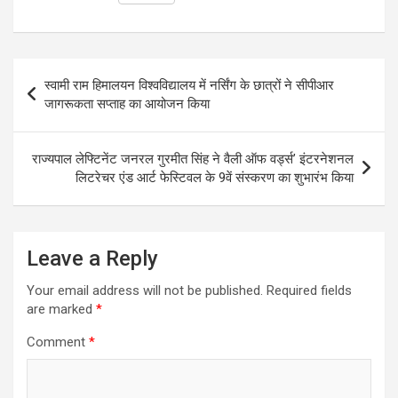
a
c
s
i
a
l
t
e
s
t
i
e
s
b
e
t
l
g
Post
स्वामी राम हिमालयन विश्वविद्यालय में नर्सिंग के छात्रों ने सीपीआर
A
o
n
e
r
navigation
जागरूकता सप्ताह का आयोजन किया
p
o
g
r
a
p
k
e
m
राज्यपाल लेफ्टिनेंट जनरल गुरमीत सिंह ने वैली ऑफ वर्ड्स’ इंटरनेशनल
r
लिटरेचर एंड आर्ट फेस्टिवल के 9वें संस्करण का शुभारंभ किया
Leave a Reply
Your email address will not be published.
Required fields
are marked
*
Comment
*