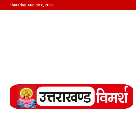
Skip
Thursday, August 6, 2026
to
content
Uttarakhand Vimarsh