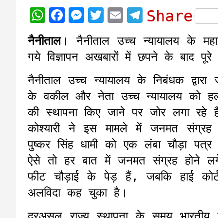
W
F
M
T
E
T
Share
h
a
e
w
m
e
नैनीताल
। नैनीताल उच्च न्यायालय के महा
a
c
s
i
a
l
गये विज्ञापन अखबारों में छपने के बाद पूरे 
t
e
s
t
i
e
s
b
e
t
l
g
नैनीताल उच्च न्यायालय के निबंधक द्वारा ज
A
o
n
e
r
के वकील और नेता उच्च न्यायालय को हल्द्वा
p
o
g
r
a
की स्थापना किए जाने पर जोर लगा रहे है
p
k
e
m
कोश्यारी ने इस मामले में जनमत संग्रह
r
पुष्कर सिंह धामी को एक लंबा चौड़ा पत्
ऐसे तो हर बात में जनमत संग्रह होने ल
फीट चौड़ाई के पेड़ हैं, जबकि हाई को
अलविदा कह चुका है।
दरअसल राज्य स्थापना के समय भारतीय जनता प