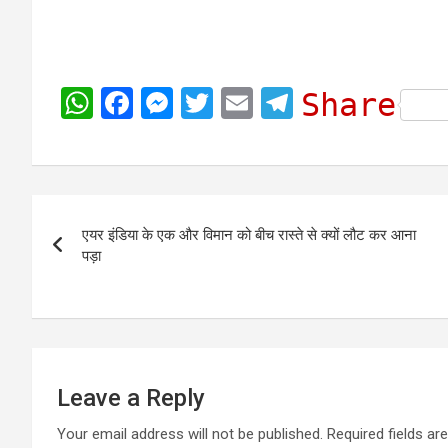
W
F
M
T
E
T
Share
h
a
e
w
m
e
a
c
s
i
a
l
t
e
s
t
i
e
Post
s
b
e
t
l
g
एयर इंडिया के एक और विमान को बीच रास्ते से क्यों लौट कर आना
navigation
A
o
n
e
r
पड़ा
p
o
g
r
a
p
k
e
m
r
Leave a Reply
Your email address will not be published.
Required fields a