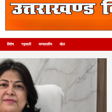
विशेष
गढ़वाली
सम्पादकीय
खेल