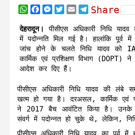
W
F
M
T
E
T
Share
h
a
e
w
m
e
a
c
s
i
a
l
देहरादून।
पीसीएस अधिकारी निधि यादव क
t
e
s
t
i
e
में पदोन्नति मिल गई है। हालांकि पूर्व मे
s
b
e
t
l
g
जांच होने के चलते निधि यादव को IA
A
o
n
e
r
कार्मिक एवं प्रशिक्षण विभाग (DOPT) न
p
o
g
r
a
आदेश कर दिए हैं।
p
k
e
m
r
पीसीएस अधिकारी निधि यादव की लंबे स
खत्म हो गया है। दरअसल, कार्मिक एवं प
ने 2017 बैच आवंटित किया है। उनके
संवर्ग में पदोन्नत हो चुके थे, लेकिन,
पीसीएस अधिकारी निधि यादव का पूर्व में