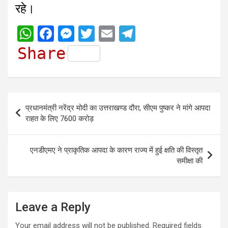
रहे।
W
F
M
T
E
T
h
a
e
w
m
e
Share
a
c
s
i
a
l
t
e
s
t
i
e
s
b
e
t
l
g
Post
प्रधानमंत्री नरेंद्र मोदी का उत्तराखण्ड दौरा, सीएम पुष्कर ने मांगे आपदा
A
o
n
e
r
navigation
राहत के लिए 7600 करोड़
p
o
g
r
a
p
k
e
m
एनडीएमए ने प्राकृतिक आपदा के कारण राज्य में हुई क्षति की विस्तृत
r
समीक्षा की
Leave a Reply
Your email address will not be published.
Required fields