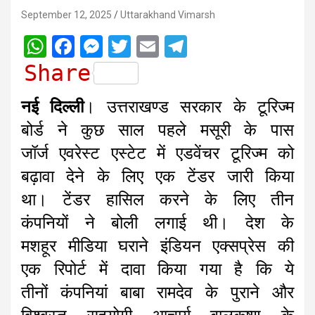
September 12, 2025
Uttarakhand Vimarsh
W
F
M
T
E
T
h
a
e
w
m
e
Share
a
c
s
i
a
l
नई दिल्ली
। उत्तराखण्ड सरकार के टूरिज्म
t
e
s
t
i
e
बोर्ड ने कुछ साल पहले मसूरी के पास
s
b
e
t
l
g
जॉर्ज एवरेस्ट एस्टेट में एडवेंचर टूरिज्म को
A
o
n
e
r
बढ़ावा देने के लिए एक टेंडर जारी किया
p
o
g
r
a
था। टेंडर हासिल करने के लिए तीन
p
k
e
m
r
कंपनियों ने बोली लगाई थी। देश के
मशहूर मीडिया घराने इंडियन एक्सप्रेस की
एक रिपोर्ट में दावा किया गया है कि ये
तीनों कंपनियां बाबा रामदेव के पुराने और