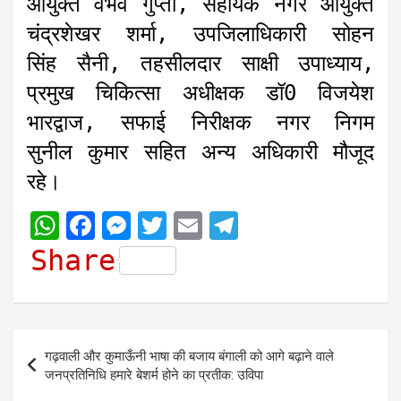
आयुक्त वैभव गुप्ता, सहायक नगर आयुक्त
चंद्रशेखर शर्मा, उपजिलाधिकारी सोहन
सिंह सैनी, तहसीलदार साक्षी उपाध्याय,
प्रमुख चिकित्सा अधीक्षक डॉ0 विजयेश
भारद्वाज, सफाई निरीक्षक नगर निगम
सुनील कुमार सहित अन्य अधिकारी मौजूद
रहे।
W
F
M
T
E
T
h
a
e
w
m
e
Share
a
c
s
i
a
l
t
e
s
t
i
e
s
b
e
t
l
g
Post
गढ़वाली और कुमाऊँनी भाषा की बजाय बंगाली को आगे बढ़ाने वाले
A
o
n
e
r
navigation
जनप्रतिनिधि हमारे बेशर्म होने का प्रतीक: उविपा
p
o
g
r
a