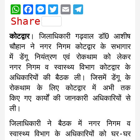
W
F
M
T
E
T
h
a
e
w
m
e
Share
a
c
s
i
a
l
कोटद्वार
। जिलाधिकारी गढ़वाल डॉ0 आशीष
t
e
s
t
i
e
चौहान ने नगर निगम कोटद्वार के सभागार
s
b
e
t
l
g
में डेंगू नियंत्रण एवं रोकथाम को लेकर
A
o
n
e
r
नगर निगम व स्वास्थ्य विभाग कोटद्वार के
p
o
g
r
a
अधिकारियों की बैठक ली। जिसमें डेंगू के
p
k
e
m
r
रोकथाम के लिए कोटद्वार में अभी तक
किए गए कार्यों की जानकारी अधिकारियों से
ली।
जिलाधिकारी ने बैठक में नगर निगम व
स्वास्थ्य विभाग के अधिकारियों को घर-घर