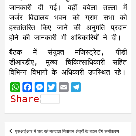
जानकारी दी गई। वहीं बयेला तल्ला में
जर्जर विद्यालय भवन को ग्राम सभा को
हस्तांतरित किए जाने की अनुमति प्रदान
होने की जानकारी भी अधिकारियों ने दी।
बैठक में संयुक्त मजिस्ट्रेट, पीडी
डीआरडीए, मुख्य चिकित्साधिकारी सहित
विभिन्न विभागों के अधिकारी उपस्थित रहे।
W
F
M
T
E
T
h
a
e
w
m
e
Share
a
c
s
i
a
l
t
e
s
t
i
e
s
b
e
t
l
g
Post
एसआईआर में घट रहे मतदाता निर्वाचन क्षेत्रों के बदल देंगे समीकरण
A
o
n
e
r