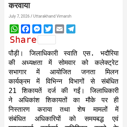
करवाया
July 7, 2026
Uttarakhand Vimarsh
W
F
M
T
E
T
h
a
e
w
m
e
Share
a
c
s
i
a
l
पौड़ी। जिलाधिकारी स्वाति एस. भदौरिया
t
e
s
t
i
e
की अध्यक्षता में सोमवार को कलेक्ट्रेट
s
b
e
t
l
g
सभागार में आयोजित जनता मिलन
A
o
n
e
r
कार्यक्रम में विभिन्न विभागों से संबंधित
p
o
g
r
a
21 शिकायतें दर्ज की गईं। जिलाधिकारी
p
k
e
m
r
ने अधिकांश शिकायतों का मौके पर ही
निस्तारण कराया तथा शेष मामलों में
संबंधित अधिकारियों को समयबद्ध एवं