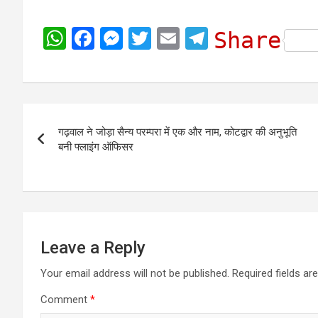
W
F
M
T
E
T
Share
h
a
e
w
m
e
a
c
s
i
a
l
t
e
s
t
i
e
Post
s
b
e
t
l
g
गढ़वाल ने जोड़ा सैन्य परम्परा में एक और नाम, कोटद्वार की अनुभूति
navigation
A
o
n
e
r
बनी फ्लाइंग ऑफिसर
p
o
g
r
a
p
k
e
m
r
Leave a Reply
Your email address will not be published.
Required fields a
Comment
*