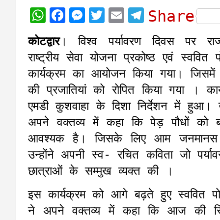
W
F
M
T
E
T
Share
h
a
e
w
m
e
कोटद्वार
। विश्व पर्यावरण दिवस पर राजकी
a
c
s
i
a
l
राष्ट्रीय सेवा योजना प्रकोष्ठ एवं स्ववित प
t
e
s
t
i
e
कार्यक्रम का आयोजन किया गया। जिसमें 
s
b
e
t
l
g
की प्रजातियां को रोपित किया गया । कार्
A
o
n
e
r
एमडी कुशवाहा के दिशा निर्देशन में हुआ। उ
p
o
g
r
a
अपने वक्तव्य में कहा कि पेड़ पौधों को
p
k
e
m
आवश्यक है। जिसके लिए आम जनमानस 
r
उन्होंने अपनी स्व- रचित कविता जो पर्यावर
छात्राओं के सम्मुख व्यक्त की ।
इस कार्यक्रम को आगे बढ़ते हुए स्ववित प
ने अपने वक्तव्य में कहा कि आज की स्