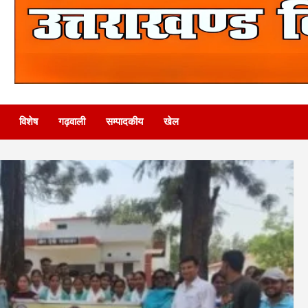
विशेष
गढ़वाली
सम्पादकीय
खेल