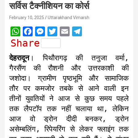
सर्विस टैक्नीशियन का कोर्स
February 10, 2025
Uttarakhand Vimarsh
W
F
M
T
E
T
h
a
e
w
m
e
Share
a
c
s
i
a
l
देहरादून
। पिथौरागढ़ की तनुजा वर्मा,
t
e
s
t
i
e
गैरसैंण की रौशनी और उत्तरकाशी की
s
b
e
t
l
g
जशोदा। ग्रामीण पृष्ठभूमि और सामाजिक
A
o
n
e
r
तौर पर कमजोर तबके से आने वाली इन
p
o
g
r
a
तीनों युवतियों ने आज से कुछ समय पहले
p
k
e
m
r
तक लैपटॉप तक नहीं चलाया था, लेकिन
आज वो ड्रोन दीदी बनकर, ड्रोन
असेम्बलिंग, रिपेयरिंग से लेकर फ्लाइंग तक