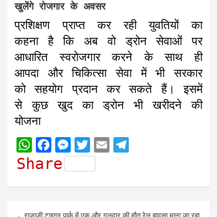
खुलेंगे रोजगार के अवसर
प्रशिक्षण प्राप्त कर रही युवतियों का
कहना है कि अब वो ड्रोन सेवाओं पर
आधारित स्वरोजगार करने के साथ ही
आपदा और चिकित्सा सेवा में भी सरकार
को सहयोग प्रदान कर सकते हैं। इसमें
से कुछ खुद का ड्रोन भी खरीदने की
योजना
W
F
M
T
E
T
h
a
e
w
m
e
Share
a
c
s
i
a
l
t
e
s
t
i
e
s
b
e
t
l
g
Post
राजाजी टाइगर पार्क में एक और गुलदार की मौत रेल हादसा माना जा रहा