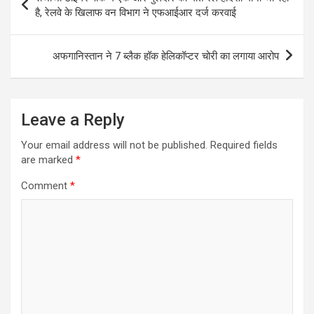
A
o
n
e
r
navigation
है, रेलवे के खिलाफ वन विभाग ने एफआईआर दर्ज करवाई
p
o
g
r
a
p
k
e
m
अफगानिस्तान ने 7 ब्लैक हॉक हेलिकॉप्टर चोरी का लगाया आरोप
r
Leave a Reply
Your email address will not be published.
Required fields
are marked
*
Comment
*