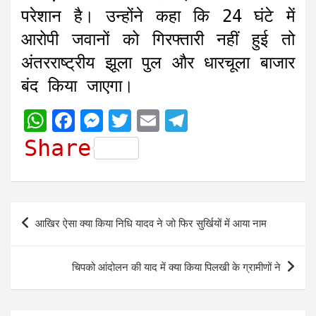
परेशान है। उन्होंने कहा कि 24 घंटे में
आरोपी जवानों को गिरफ्तारी नहीं हुई तो
अंतरराष्ट्रीय झूला पुल और धारचूला बाजार
बंद किया जाएगा।
W
F
M
T
E
T
h
a
e
w
m
e
Share
a
c
s
i
a
l
t
e
s
t
i
e
s
b
e
t
l
g
Post
आखिर ऐसा क्या किया निधि यादव ने जो फिर सुर्खियों में आया नाम
A
o
n
e
r
navigation
p
o
g
r
a
चिपको आंदोलन की याद में क्या किया पिलखी के ग्रामीणों ने
p
k
e
m
r