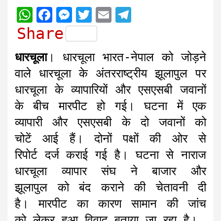
W
F
M
T
E
T
h
a
e
w
m
e
Share
a
c
s
i
a
l
धारचूला
। धारचूला भारत-नेपाल को जोड़ने
t
e
s
t
i
e
वाले धारचूला के अंतरराष्ट्रीय झूलापुल पर
s
b
e
t
l
g
धारचूला के व्यापारियों और एसएसबी जवानों
A
o
n
e
r
के बीच मारपीट हो गई। घटना में एक
p
o
g
r
a
व्यापारी और एसएसबी के दो जवानों को
p
k
e
m
r
चोटें आई हैं। दोनों पक्षों की ओर से
रिपोर्ट दर्ज कराई गई है। घटना से नाराज
धारचूला व्यापार संघ ने बाजार और
झूलापुल को बंद कराने की चेतावनी दी
है। मारपीट का कारण सामान की जांच
को लेकर हुआ विवाद बताया जा रहा है।