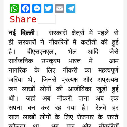
W
F
M
T
E
T
h
a
e
w
m
e
Share
a
c
s
i
a
l
नई दिल्ली
। सरकारी क्षेत्रों में पहले से
t
e
s
t
i
e
ही सरकारों ने नौकरियों में कटौती की हुई
s
b
e
t
l
g
है। बीएसएनएल, भेल आदि जैसे
A
o
n
e
r
सार्वजनिक उपक्रम भारत में आम
p
o
g
r
a
नागरिक के लिए नौकरी का महत्वपूर्ण
p
k
e
m
r
जरिया थे, जिनसे प्रत्यक्ष और अप्रत्यक्ष
रूप लाखों लोगों की आजीविका जुड़ी हुई
थी। जहां अब नौकरी पाना अब एक
सपना बन कर रह गया है। रेलवे हर
साल लाखों लोगों के लिए रोजगार के रास्ते
खोलता था, अब एक ओर नौकरियाँ