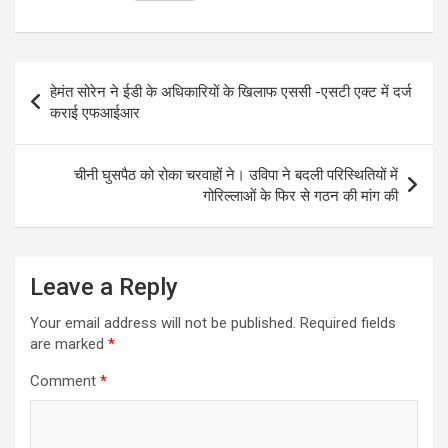
a
c
s
i
a
l
t
e
s
t
i
e
s
b
e
t
l
g
Post
हेमंत सोरेन ने ईडी के अधिकारियों के खिलाफ एससी -एसटी एक्ट में दर्ज
A
o
n
e
r
navigation
कराई एफआईआर
p
o
g
r
a
p
k
e
m
चीनी घुसपैठ को रोका चरवाहों ने। उविपा ने बदली परिस्थितियों में
r
गोरिल्लाओं के फिर से गठन की मांग की
Leave a Reply
Your email address will not be published.
Required fields
are marked
*
Comment
*