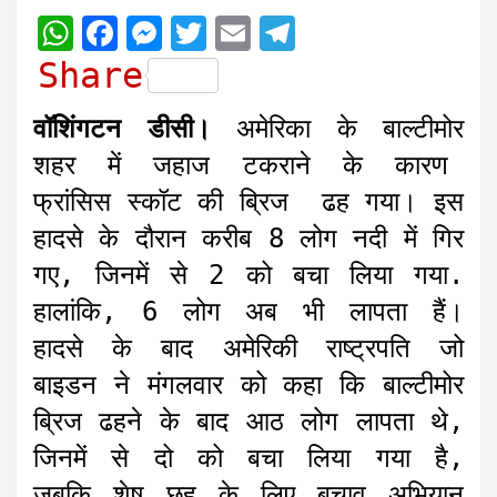
W
F
M
T
E
T
h
a
e
w
m
e
Share
a
c
s
i
a
l
वॉशिंगटन डीसी।
अमेरिका के बाल्टीमोर
t
e
s
t
i
e
शहर में जहाज टकराने के कारण
s
b
e
t
l
g
फ्रांसिस स्कॉट की ब्रिज ढह गया। इस
A
o
n
e
r
हादसे के दौरान करीब 8 लोग नदी में गिर
p
o
g
r
a
गए, जिनमें से 2 को बचा लिया गया.
p
k
e
m
r
हालांकि, 6 लोग अब भी लापता हैं।
हादसे के बाद अमेरिकी राष्ट्रपति जो
बाइडन ने मंगलवार को कहा कि बाल्टीमोर
ब्रिज ढहने के बाद आठ लोग लापता थे,
जिनमें से दो को बचा लिया गया है,
जबकि शेष छह के लिए बचाव अभियान