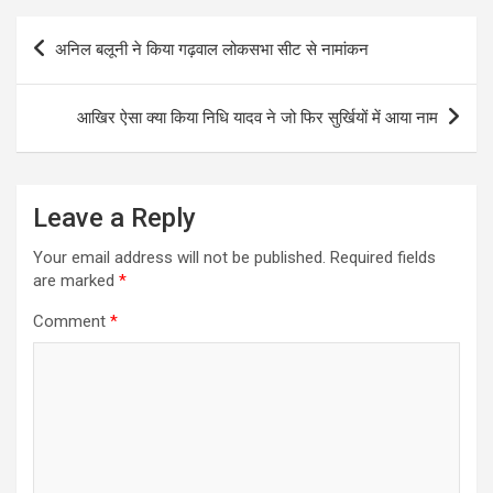
s
b
e
t
l
g
Post
अनिल बलूनी ने किया गढ़वाल लोकसभा सीट से नामांकन
A
o
n
e
r
navigation
p
o
g
r
a
आखिर ऐसा क्या किया निधि यादव ने जो फिर सुर्खियों में आया नाम
p
k
e
m
r
Leave a Reply
Your email address will not be published.
Required fields
are marked
*
Comment
*