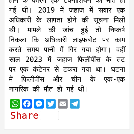
होने के कारण एक टेक्नीशियन की मौत हो
गई थी। 2019 में जहाज में सवार एक
अधिकारी के लापता होने की सूचना मिली
थी। मामले की जांच हुई तो निष्कर्ष
निकला कि अधिकारी लाइफबोट पर काम
करते समय पानी में गिर गया होगा। वहीं
साल 2023 में जहाज फिलीपींस के तट
पर एक कंटेनर से टकरा गया था। घटना
में फिलीपींस और चीन के एक-एक
नागरिक की मौत हो गई थी।
W
F
M
T
E
T
h
a
e
w
m
e
Share
a
c
s
i
a
l
t
e
s
t
i
e