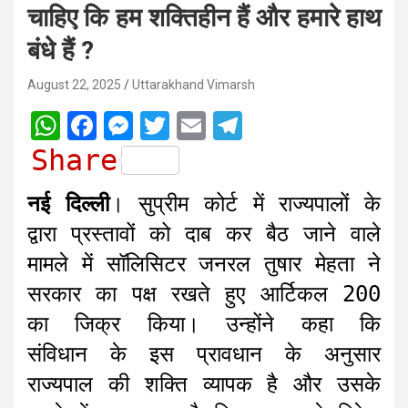
चाहिए कि हम शक्तिहीन हैं और हमारे हाथ
बंधे हैं ?
August 22, 2025
Uttarakhand Vimarsh
W
F
M
T
E
T
h
a
e
w
m
e
Share
a
c
s
i
a
l
नई दिल्ली
। सुप्रीम कोर्ट में राज्यपालों के
t
e
s
t
i
e
द्वारा प्रस्तावों को दाब कर बैठ जाने वाले
s
b
e
t
l
g
मामले में सॉलिसिटर जनरल तुषार मेहता ने
A
o
n
e
r
सरकार का पक्ष रखते हुए आर्टिकल 200
p
o
g
r
a
का जिक्र किया। उन्होंने कहा कि
p
k
e
m
r
संविधान के इस प्रावधान के अनुसार
राज्यपाल की शक्ति व्यापक है और उसके