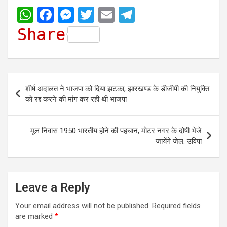
W
F
M
T
E
T
h
a
e
w
m
e
Share
a
c
s
i
a
l
t
e
s
t
i
e
s
b
e
t
l
g
Post
शीर्ष अदालत ने भाजपा को दिया झटका, झारखण्ड के डीजीपी की नियुक्ति
A
o
n
e
r
navigation
को रद्द करने की मांग कर रही थी भाजपा
p
o
g
r
a
p
k
e
m
मूल निवास 1950 भारतीय होने की पहचान, मोटर नगर के दोषी भेजे
r
जायेंगे जेल: उविपा
Leave a Reply
Your email address will not be published.
Required fields
are marked
*