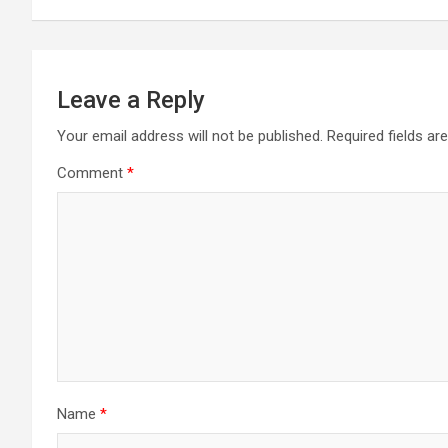
p
k
e
m
r
Leave a Reply
Your email address will not be published.
Required fields a
Comment
*
Name
*