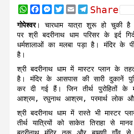
W
F
M
T
E
T
Share
h
a
e
w
m
e
गोपेश्वर
। चारधाम यात्रा शुरू हो चुकी है
a
c
s
i
a
l
पर श्री बदरीनाथ धाम परिसर के इर्द गिर
t
e
s
t
i
e
धर्मशालाओं का मलबा पड़ा है। मंदिर के प
s
b
e
t
l
g
है।
A
o
n
e
r
p
o
g
r
a
श्री बदरीनाथ धाम में मास्टर प्लान के तह
p
k
e
m
है। मंदिर के आसपास की सारी दुकानें 
r
कर दी गई हैं। जिन तीर्थ पुरोहितों के
आश्रम, रघुनाथ आश्रम, परमार्थ लोक और 
श्री बदरीनाथ धाम में रास्ते भी मास्टर प्लान
तीर्थ यात्रियों को साकेत तिराहा से मा
बदरीनाथ मंदिर तक और बामणी गाँव से 