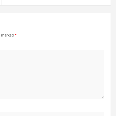
re marked
*