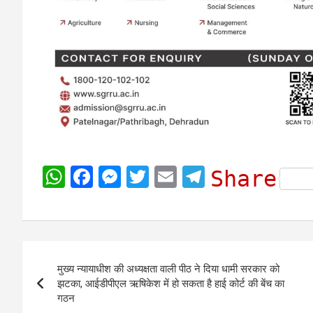
W
F
M
T
E
T
Share
h
a
e
w
m
e
a
c
s
i
a
l
t
e
s
t
i
e
Post
s
b
e
t
l
g
मुख्य न्यायाधीश की अध्यक्षता वाली पीठ ने दिया धामी सरकार को
navigation
A
o
n
e
r
झटका, आईडीपीएल ऋषिकेश में हो सकता है हाई कोर्ट की बेंच का
गठन
p
o
g
r
a