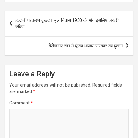
t
e
s
t
i
e
s
b
e
t
l
g
Post
हल्द्वानी प्रकरण दुखद। मूल निवास 1950 की मांग इसलिए जरूरी:
A
o
n
e
r
navigation
उविपा
p
o
g
r
a
p
k
e
m
बेरोजगार संघ ने फूंका भाजपा सरकार का पुतला
r
Leave a Reply
Your email address will not be published.
Required fields
are marked
*
Comment
*