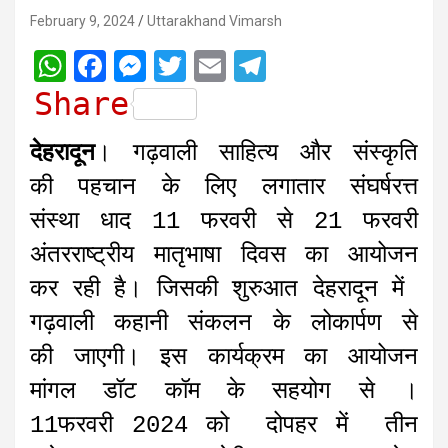
February 9, 2024
Uttarakhand Vimarsh
W
F
M
T
E
T
h
a
e
w
m
e
Share
a
c
s
i
a
l
देहरादून
। गढ़वाली साहित्य और संस्कृति
t
e
s
t
i
e
की पहचान के लिए लगातार संघर्षरत्त
s
b
e
t
l
g
A
o
n
e
r
संस्था धाद 11 फरवरी से 21 फरवरी
p
o
g
r
a
अंतरराष्ट्रीय मातृभाषा दिवस का आयोजन
p
k
e
m
कर रही है। जिसकी शुरुआत देहरादून में
r
गढ़वाली कहानी संकलन के लोकार्पण से
की जाएगी। इस कार्यक्रम का आयोजन
मांगल डॉट कॉम के सहयोग से ।
11फरवरी 2024 को दोपहर में तीन