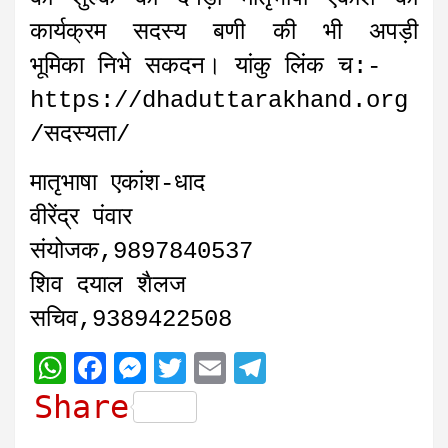
कार्यक्रम सदस्य बणी की भी अपड़ी
भूमिका निभे सकदन। यांकु लिंक च:-
https://dhaduttarakhand.org
/सदस्यता/
मातृभाषा एकांश-धाद
वीरेंद्र पंवार
संयोजक,9897840537
शिव दयाल शैलज
सचिव,9389422508
W
F
M
T
E
T
h
a
e
w
m
e
Share
a
c
s
i
a
l