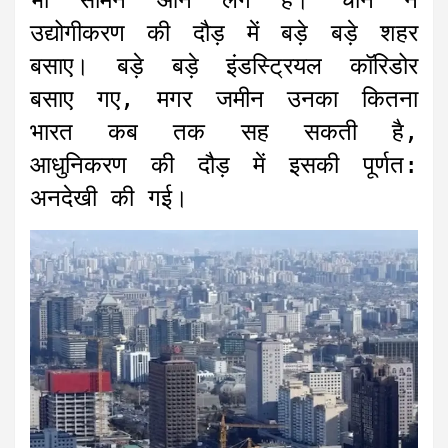
भी सामने आने लगे हैं। चीन ने
p
o
g
r
a
उद्योगीकरण की दौड़ में बड़े बड़े शहर
p
k
e
m
r
बसाए। बड़े बड़े इंडस्ट्रियल कॉरिडोर
बसाए गए, मगर जमीन उनका कितना
भारत कब तक सह सकती है,
आधुनिकरण की दौड़ में इसकी पूर्णत:
अनदेखी की गई।