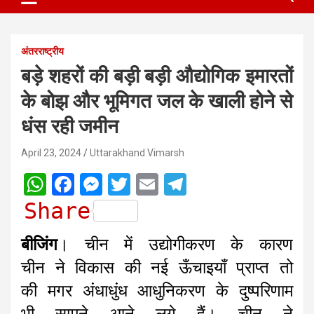
अंतरराष्ट्रीय
बड़े शहरों की बड़ी बड़ी औद्योगिक इमारतों
के बोझ और भूमिगत जल के खाली होने से
धंस रही जमीन
April 23, 2024
Uttarakhand Vimarsh
W
F
M
T
E
T
h
a
e
w
m
e
Share
a
c
s
i
a
l
बीजिंग
। चीन में उद्योगीकरण के कारण
t
e
s
t
i
e
चीन ने विकास की नई ऊँचाइयाँ प्राप्त तो
s
b
e
t
l
g
की मगर अंधाधुंध आधुनिकरण के दुष्परिणाम
A
o
n
e
r