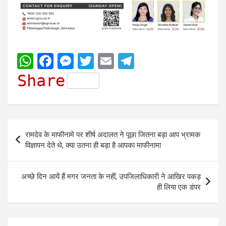
W
F
M
T
E
T
h
a
e
w
m
e
Share
a
c
s
i
a
l
t
e
s
t
i
e
s
b
e
t
l
g
Post
रामदेव के माफीनामे पर शीर्ष अदालत ने पूछा जितना बड़ा आप भ्रामक
A
o
n
e
r
navigation
विज्ञापन देते थे, क्या उतना ही बड़ा है आपका माफीनामा
p
o
g
r
a
p
k
e
m
अच्छे दिन आयें हैं मगर जनता के नहीं, उपजिलाधिकारी ने आखिर पकड़
r
ही लिया एक डंपर