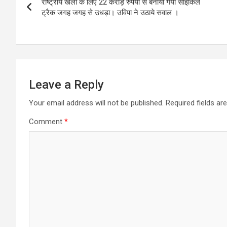
राष्ट्रीय खेलों के लिए 22 करोड़ रुपयों से बनाया गया साइकिल
navigation
A
o
n
e
r
ट्रैक जगह जगह से उधड़ा। उविपा ने उठाये सवाल ।
p
o
g
r
a
p
k
e
m
r
Leave a Reply
Your email address will not be published.
Required fields a
Comment
*