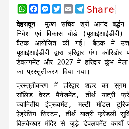
W
F
M
T
E
T
Share
h
a
e
w
m
e
देहरादून
। मुख्य सचिव श्री आनंद बर्द्धन 
a
c
s
i
a
l
निवेश एवं विकास बोर्ड (यूआईआईडीबी)
t
e
s
t
i
e
बैठक आयोजित की गई। बैठक में उत्तर
s
b
e
t
l
g
यूआईआईडीबी द्वारा हरिद्वार गंगा कॉरिडोर 
A
o
n
e
r
डेवलपमेंट और 2027 में हरिद्वार कुंभ मेल
p
o
g
r
a
का प्रस्तुतीकरण दिया गया।
p
k
e
m
r
प्रस्तुतीकरण में हरिद्वार शहर का सुगम
सॉलिड वेस्ट मैनेजमेंट, तीर्थ यात्री फ
ज्यामितीय इंप्रूवमेंट, मल्टी मॉडल टूर
ऐड्रेसिंग सिस्टम, तीर्थ यात्री फ्रेंडली 
विलकेश्वर मंदिर से जुड़े डेवलपमेंट कार्