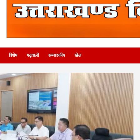
विशेष
गढ़वाली
सम्पादकीय
खेल