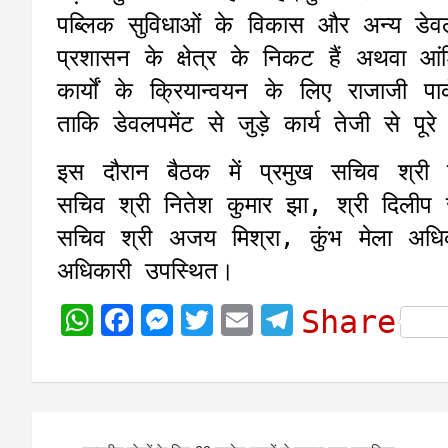
पब्लिक सुविधाओं के विकास और अन्य डेवलप
प्रशासन के क्षेत्र के निकट हैं अथवा आं
कार्यों के क्रियान्वयन के लिए राजाजी प
ताकि डेवलपमेंट से जुड़े कार्य तेजी से पूर
इस दौरान बैठक में प्रमुख सचिव श्री
सचिव श्री नितेश कुमार झा, श्री दिलीप
सचिव श्री अजय मिश्रा, कुंभ मेला अधिका
अधिकारी उपस्थित।
W
F
M
T
E
T
Share
h
a
e
w
m
e
a
c
s
i
a
l
t
e
s
t
i
e
Post
s
b
e
t
l
g