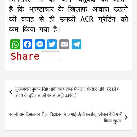
है कि भ्रष्टाचार के खिलाफ आवाज उठाने
की वजह से ही उनकी ACR ग्रेडिंग को
कम किया गया है।
W
F
M
T
E
T
h
a
e
w
m
e
Share
a
c
s
i
a
l
t
e
s
t
i
e
s
b
e
t
l
g
Post
मुख्यमंत्री पुष्कर सिंह धामी का धाकड़ फैसला, हरिद्वार भूमि घोटाले में
A
o
n
e
r
navigation
राज्य के इतिहास की सबसे कड़ी कार्रवाई
p
o
g
r
a
p
k
e
m
स्वामी राम हिमालयन विश्व विद्यालय ने लगाई ऊंची छलांग, ग्लोबल रैंकिंग में
r
किया सुधार