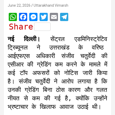
June 22, 2026
Uttarakhand Vimarsh
W
F
M
T
E
T
h
a
e
w
m
e
Share
a
c
s
i
a
l
नई दिल्ली।
सेंट्रल एडमिनिस्ट्रेटिव
t
e
s
t
i
e
ट्रिब्यूनल ने उत्तराखंड के वरिष्ठ
s
b
e
t
l
g
आईएफएस अधिकारी संजीव चतुर्वेदी की
A
o
n
e
r
एसीआर की ग्रेडिंग कम करने के मामले में
p
o
g
r
a
कई टॉप अफसरों को नोटिस जारी किया
p
k
e
m
r
है। संजीव चतुर्वेदी ने आरोप लगाया है कि
उनकी ग्रेडिंग बिना ठोस कारण और गलत
नीयत से कम की गई है, क्योंकि उन्होंने
भ्रष्टाचार के खिलाफ आवाज उठाई थी।