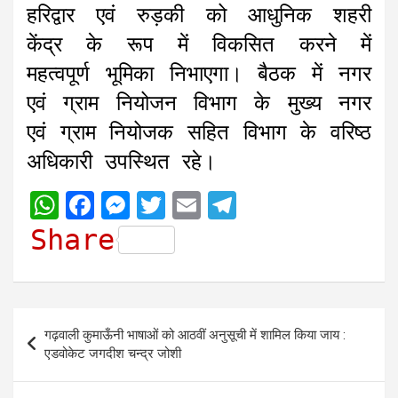
हरिद्वार एवं रुड़की को आधुनिक शहरी
केंद्र के रूप में विकसित करने में
महत्वपूर्ण भूमिका निभाएगा। बैठक में नगर
एवं ग्राम नियोजन विभाग के मुख्य नगर
एवं ग्राम नियोजक सहित विभाग के वरिष्ठ
अधिकारी उपस्थित रहे।
W
F
M
T
E
T
h
a
e
w
m
e
Share
a
c
s
i
a
l
t
e
s
t
i
e
s
b
e
t
l
g
Post
गढ़वाली कुमाऊँनी भाषाओं को आठवीं अनुसूची में शामिल किया जाय :
A
o
n
e
r
navigation
एडवोकेट जगदीश चन्द्र जोशी
p
o
g
r
a