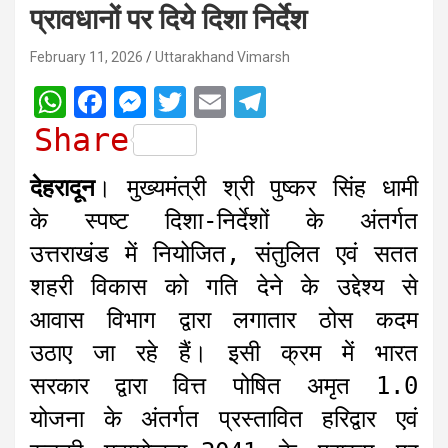
प्रावधानों पर दिये दिशा निर्देश
February 11, 2026
Uttarakhand Vimarsh
W
F
M
T
E
T
h
a
e
w
m
e
Share
a
c
s
i
a
l
देहरादून
। मुख्यमंत्री श्री पुष्कर सिंह धामी
t
e
s
t
i
e
के स्पष्ट दिशा-निर्देशों के अंतर्गत
s
b
e
t
l
g
उत्तराखंड में नियोजित, संतुलित एवं सतत
A
o
n
e
r
शहरी विकास को गति देने के उद्देश्य से
p
o
g
r
a
आवास विभाग द्वारा लगातार ठोस कदम
p
k
e
m
r
उठाए जा रहे हैं। इसी क्रम में भारत
सरकार द्वारा वित्त पोषित अमृत 1.0
योजना के अंतर्गत प्रस्तावित हरिद्वार एवं