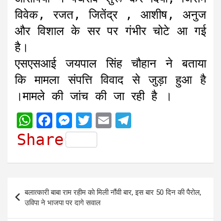
विवेक, रजत, जितेंद्र , आशीष, अनुज
और विशाल के सर पर गंभीर चोटे आ गई
है।
एसएसआई जयपाल सिंह चौहान ने बताया
कि मामला संपत्ति विवाद से जुड़ा हुआ है
।मामले की जांच की जा रही है ।
W
F
M
T
E
T
h
a
e
w
m
e
Share
a
c
s
i
a
l
t
e
s
t
i
e
s
b
e
t
l
g
Post
बलात्कारी बाबा राम रहीम काे मिली नौंवी बार, इस बार 50 दिन की पैरोल,
A
o
n
e
r
navigation
उविपा ने भाजपा पर दागे सवाल
p
o
g
r
a