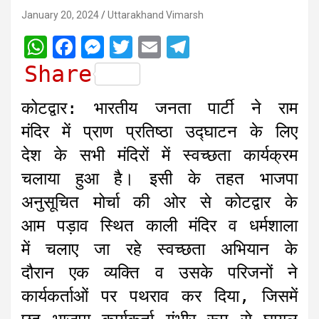
January 20, 2024
Uttarakhand Vimarsh
W
F
M
T
E
T
h
a
e
w
m
e
Share
a
c
s
i
a
l
कोटद्वार: भारतीय जनता पार्टी ने राम
t
e
s
t
i
e
मंदिर में प्राण प्रतिष्ठा उद्घाटन के लिए
s
b
e
t
l
g
देश के सभी मंदिरों में स्वच्छता कार्यक्रम
A
o
n
e
r
चलाया हुआ है। इसी के तहत भाजपा
p
o
g
r
a
अनुसूचित मोर्चा की ओर से कोटद्वार के
p
k
e
m
r
आम पड़ाव स्थित काली मंदिर व धर्मशाला
में चलाए जा रहे स्वच्छता अभियान के
दौरान एक व्यक्ति व उसके परिजनों ने
कार्यकर्ताओं पर पथराव कर दिया, जिसमें