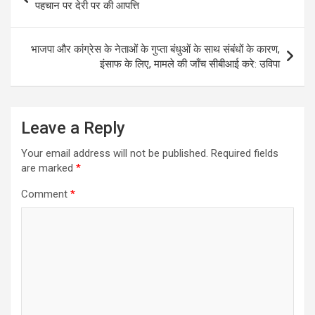
A
o
n
e
r
navigation
पहचान पर देरी पर की आपत्ति
p
o
g
r
a
p
k
e
m
भाजपा और कांग्रेस के नेताओं के गुप्ता बंधुओं के साथ संबंधों के कारण,
r
इंसाफ के लिए, मामले की जाँच सीबीआई करे: उविपा
Leave a Reply
Your email address will not be published.
Required fields
are marked
*
Comment
*