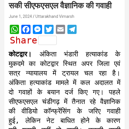
सकी सीएफएसएल वैज्ञानिक की गवाही
June 1, 2024
Uttarakhand Vimarsh
W
F
M
T
E
T
h
a
e
w
m
e
Share
a
c
s
i
a
l
कोटद्वार।
अंकिता भंडारी हत्याकांड के
t
e
s
t
i
e
मुकदमे का कोटद्वार स्थित अपर जिला एवं
s
b
e
t
l
g
सत्र न्यायालय में ट्रायल चल रहा है।
A
o
n
e
r
अंकिता हत्याकांड मामले में कल अदालत में
p
o
g
r
a
दो गवाहों के बयान दर्ज किए गए। पहले
p
k
e
m
r
सीएफएसएल चंडीगढ़ में तैनात रहे वैज्ञानिक
की वीडियो कॉन्फ्रेंसिंग के जरिए गवाही
हुई, लेकिन नेट बाधित होने के कारण