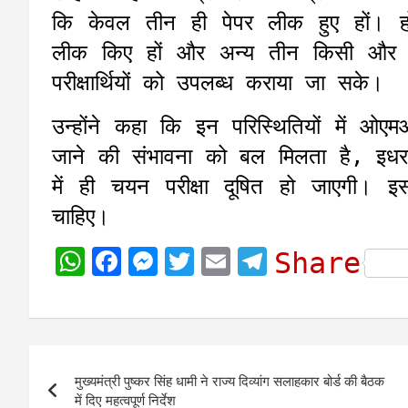
कि केवल तीन ही पेपर लीक हुए हों। 
लीक किए हों और अन्य तीन किसी और ने
परीक्षार्थियों को उपलब्ध कराया जा सके।
उन्होंने कहा कि इन परिस्थितियों में 
जाने की संभावना को बल मिलता है, इध
में ही चयन परीक्षा दूषित हो जाएगी। इस
चाहिए।
W
F
M
T
E
T
Share
h
a
e
w
m
e
a
c
s
i
a
l
t
e
s
t
i
e
Post
s
b
e
t
l
g
मुख्यमंत्री पुष्कर सिंह धामी ने राज्य दिव्यांग सलाहकार बोर्ड की बैठक
navigation
A
o
n
e
r
में दिए महत्वपूर्ण निर्देश