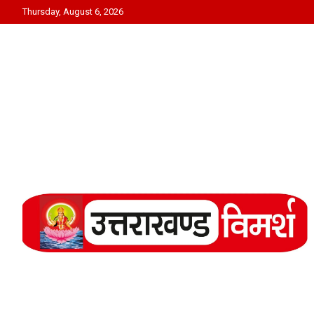
Skip
Thursday, August 6, 2026
to
content
Uttarakhand Vimarsh