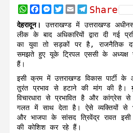
W
F
M
T
E
T
Share
h
a
e
w
m
e
देहरादून।
उत्तराखण्ड में उत्तराखण्ड अधीन
a
c
s
i
a
l
लीक के बाद अधिकारियों द्वारा दी गई प्रत
t
e
s
t
i
e
का युवा तो सड़कों पर है, राजनैतिक दल
s
b
e
t
l
g
समझते हुए यूके ट्रिपल एससी के अध्यक्ष
A
o
n
e
r
हैं।
p
o
g
r
a
p
k
e
m
इसी क्रम में उत्तराखण्ड विकास पार्टी के 
r
तुरंत प्रभाव से हटाने की मांग की है। म
विचारधारा से प्रभावित है और कांग्रेस 
गलत में साथ देता है। ऐसे व्यक्तियों से
और भाजपा के सांसद त्रिवेंद्र रावत इसी ब
की कोशिश कर रहे हैं।