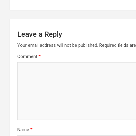
p
o
g
r
a
p
k
e
m
r
Leave a Reply
Your email address will not be published.
Required fields a
Comment
*
Name
*