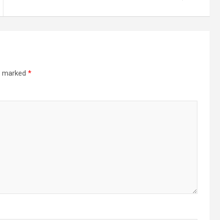
re marked
*