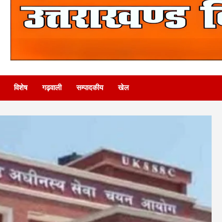
विशेष
गढ़वाली
सम्पादकीय
खेल