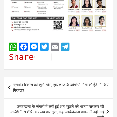
W
F
M
T
E
T
h
a
e
w
m
e
Share
a
c
s
i
a
l
t
e
s
t
i
e
s
b
e
t
l
g
Post
ग्रामीण विकास की खुली पोल, झारखण्ड के कांग्रेसी नेता को ईडी ने किया
A
o
n
e
r
navigation
गिरफ्तार
p
o
g
r
a
p
k
e
m
उत्तराखण्ड के जंगलों में लगी हुई आग बुझाने की भाजपा सरकार की
r
कार्यशैली से शीर्ष न्यायालय असंतुष्ट, कहा कार्ययोजना अमल में नहीं लाई