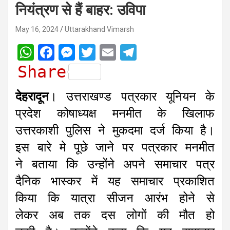
नियंत्रण से हैं बाहर: उविपा
May 16, 2024
Uttarakhand Vimarsh
W
F
M
T
E
T
h
a
e
w
m
e
Share
a
c
s
i
a
l
देहरादून
। उत्तराखण्ड पत्रकार यूनियन के
t
e
s
t
i
e
प्रदेश कोषाध्यक्ष मनमीत के खिलाफ
s
b
e
t
l
g
उत्तरकाशी पुलिस ने मुकदमा दर्ज किया है।
A
o
n
e
r
इस बारे मे पूछे जाने पर पत्रकार मनमीत
p
o
g
r
a
ने बताया कि उन्होंने अपने समाचार पत्र
p
k
e
m
r
दैनिक भास्कर में यह समाचार प्रकाशित
किया कि यात्रा सीजन आरंभ होने से
लेकर अब तक दस लोगों की मौत हो