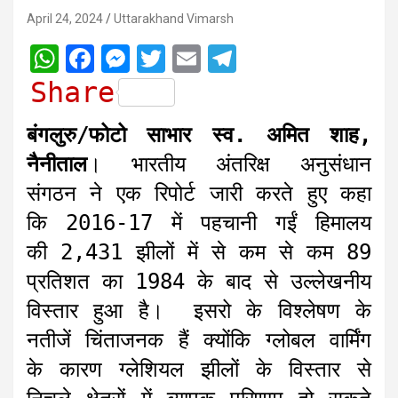
April 24, 2024
Uttarakhand Vimarsh
W
F
M
T
E
T
h
a
e
w
m
e
Share
a
c
s
i
a
l
बंगलुरु/फोटो साभार स्व. अमित शाह,
t
e
s
t
i
e
नैनीताल
। भारतीय अंतरिक्ष अनुसंधान
s
b
e
t
l
g
संगठन ने एक रिपोर्ट जारी करते हुए कहा
A
o
n
e
r
कि 2016-17 में पहचानी गईं हिमालय
p
o
g
r
a
की 2,431 झीलों में से कम से कम 89
p
k
e
m
r
प्रतिशत का 1984 के बाद से उल्लेखनीय
विस्तार हुआ है। इसरो के विश्लेषण के
नतीजें चिंताजनक हैं क्योंकि ग्लोबल वार्मिंग
के कारण ग्लेशियल झीलों के विस्तार से