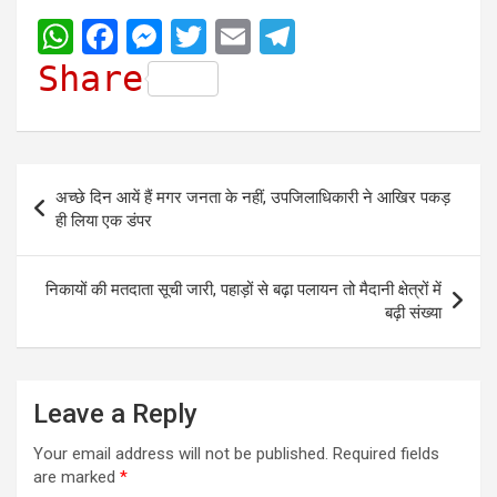
W
F
M
T
E
T
h
a
e
w
m
e
Share
a
c
s
i
a
l
t
e
s
t
i
e
s
b
e
t
l
g
Post
अच्छे दिन आयें हैं मगर जनता के नहीं, उपजिलाधिकारी ने आखिर पकड़
A
o
n
e
r
navigation
ही लिया एक डंपर
p
o
g
r
a
p
k
e
m
निकायों की मतदाता सूची जारी, पहाड़ों से बढ़ा पलायन तो मैदानी क्षेत्रों में
r
बढ़ी संख्या
Leave a Reply
Your email address will not be published.
Required fields
are marked
*