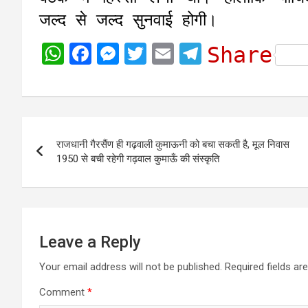
जल्द से जल्द सुनवाई होगी।
W
F
M
T
E
T
Share
h
a
e
w
m
e
a
c
s
i
a
l
t
e
s
t
i
e
Post
s
b
e
t
l
g
राजधानी गैरसैंण ही गढ़वाली कुमाऊनी को बचा सकती है, मूल निवास
navigation
A
o
n
e
r
1950 से बची रहेगी गढ़वाल कुमाऊँ की संस्कृति
p
o
g
r
a
p
k
e
m
r
Leave a Reply
Your email address will not be published.
Required fields a
Comment
*