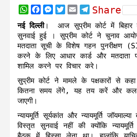
W
F
M
T
E
T
Share
h
a
e
w
m
e
नई दिल्ली
। आज सुप्रीम कोर्ट में बिहार 
a
c
s
i
a
l
सुनवाई हुई । सुप्रीम कोर्ट ने चुनाव आ
t
e
s
t
i
e
मतदाता सूची के विशेष गहन पुनरीक्षण 
s
b
e
t
l
g
करने के लिए आधार कार्ड और मतदाता फोटो
A
o
n
e
r
शामिल करने पर विचार करे।
p
o
g
r
a
p
k
e
m
सुप्रीम कोर्ट ने मामले के पक्षकारों से 
r
कितना समय लेंगे, यह तय करें और कल
जाएगी।
न्यायमूर्ति सूर्यकांत और न्यायमूर्ति जॉय
विस्तृत सुनवाई नहीं की क्योंकि न्यायमूर
बैठक में हिस्सा लेना था। हालांकि याच