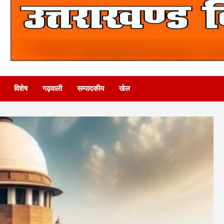
विशेष
गढ़वाली
सम्पादकीय
खेल