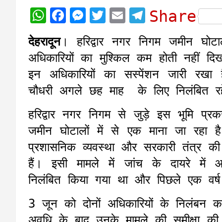
W
F
M
T
E
T
Share
h
a
e
w
m
e
देहरादून
। हरिद्वार नगर निगम जमीन घोटाल
a
c
s
i
a
l
अधिकारियों का मुश्किल कम होती नहीं दिख 
t
e
s
t
i
e
इन अधिकारियों का सस्पेंशन जारी रखा
s
b
e
t
l
g
चौधरी अगले छह माह के लिए निलंबित रहे
A
o
n
e
r
p
o
g
r
a
हरिद्वार नगर निगम से जुड़े इस भूमि प्
p
k
e
m
जमीन घोटालों में से एक माना जा रहा है
r
प्रशासनिक व्यवस्था और सरकारी तंत्र की
हैं। इसी मामले में जांच के दायरे मे
निलंबित किया गया था और पिछले एक वर्ष स
3 जून को दोनों अधिकारियों के निलंबन क
अवधि के बाद उनके मामले की समीक्षा क