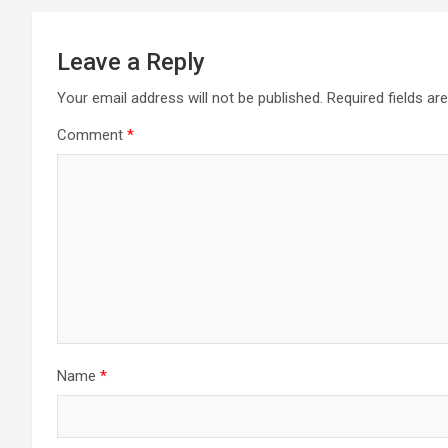
p
k
e
m
r
Leave a Reply
Your email address will not be published.
Required fields a
Comment
*
Name
*