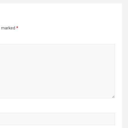
re marked
*