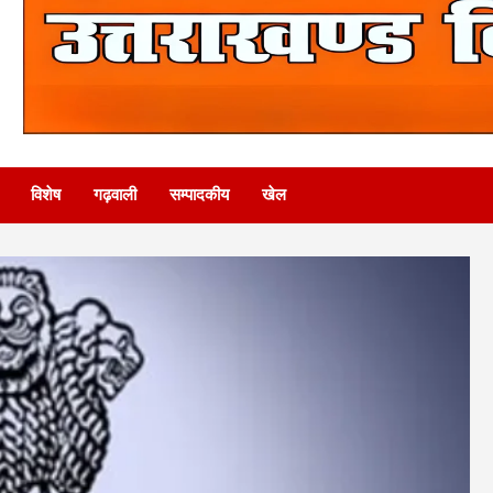
विशेष
गढ़वाली
सम्पादकीय
खेल