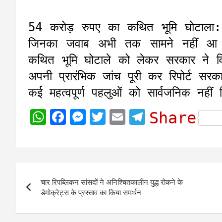
54 करोड़ रुपए का कथित भूमि घोटाला: 
जिनका जवाब अभी तक सामने नहीं आ प
कथित भूमि घोटाले को लेकर सरकार ने वि
अपनी प्रारंभिक जांच पूरी कर रिपोर्ट सर
कई महत्वपूर्ण पहलुओं को सार्वजनिक नहीं
W
F
M
T
E
T
Share
h
a
e
w
m
e
a
c
s
i
a
l
t
e
s
t
i
e
Post
s
b
e
t
l
g
चार रिपब्लिकन सांसदों ने अनिश्चितकालीन युद्ध रोकने के
navigation
A
o
n
e
r
डेमोक्रेट्स के प्रस्ताव का किया समर्थन
p
o
g
r
a