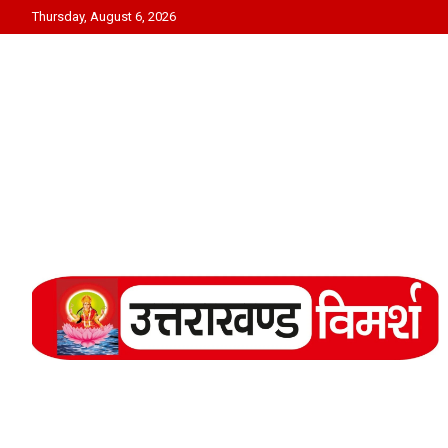
Skip
Thursday, August 6, 2026
to
content
Uttarakhand Vimarsh