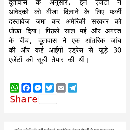
दूतावास के अनुसार, इन एजेंटों ने
आवेदकों को वीजा दिलाने के लिए फर्जी
दस्तावेज़ जमा कर अमेरिकी सरकार को
धोखा दिया। पिछले साल मई और अगस्त
के बीच, दूतावास ने एक आंतरिक जांच
की और कई आईपी एड्रेस से जुड़े 30
एजेंटों की सूची तैयार की थी।
W
F
M
T
E
T
h
a
e
w
m
e
Share
a
c
s
i
a
l
t
e
s
t
i
e
s
b
e
t
l
g
Post