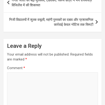
गणेश जोशी की बढ़ी मुश्किलें, एडवोकेट पंकज क्षेत्री ने मय शपथपत्र
A
o
n
e
r
navigation
विजिलेंस में की शिकायत
p
o
g
r
a
p
k
e
m
निजी विद्यालयों में शुल्क वसूली, महंगी पुस्तकों का दबाव और प्रशासनिक
r
कार्रवाई केवल नोटिस तक सिमटी
Leave a Reply
Your email address will not be published.
Required fields
are marked
*
Comment
*