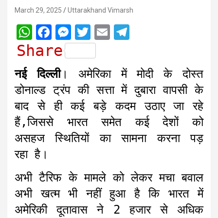
March 29, 2025
Uttarakhand Vimarsh
W
F
M
T
E
T
h
a
e
w
m
e
Share
a
c
s
i
a
l
नई दिल्ली
। अमेरिका में मोदी के दोस्त
t
e
s
t
i
e
डोनाल्ड ट्रंप की सत्ता में दुबारा वापसी के
s
b
e
t
l
g
बाद से ही कई बड़े कदम उठाए जा रहे
A
o
n
e
r
हैं,जिससे भारत समेत कई देशों को
p
o
g
r
a
असहज स्थितियों का सामना करना पड़
p
k
e
m
r
रहा है।
अभी टैरिफ के मामले को लेकर मचा बवाल
अभी खत्म भी नहीं हुआ है कि भारत में
अमेरिकी दूतावास ने 2 हजार से अधिक