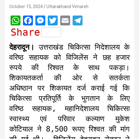
October 15, 2024
Uttarakhand Vimarsh
W
F
M
T
E
T
h
a
e
w
m
e
Share
a
c
s
i
a
l
देहरादून।
उत्तराखंड चिकित्सा निदेशालय के
t
e
s
t
i
e
वरिष्ठ सहायक को विजिलेंस ने छह हजार
s
b
e
t
l
g
रुपये की रिश्वत के साथ पकड़ा।
A
o
n
e
r
शिकायतकर्ता की ओर से सतर्कता
p
o
g
r
a
अधिष्ठान पर शिकायत दर्ज कराई गई कि
p
k
e
m
r
चिकित्सा प्रतिपूर्ति के भुगतान के लिए
वरिष्ठ सहायक, महानिदेशालय चिकित्सा
स्वास्थ्य एवं परिवार कल्याण मुकेश
कोटियाल ने 8,500 रूपए रिश्वत की मांग