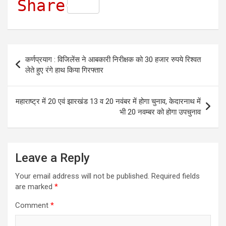
h
a
e
w
m
e
Share
a
c
s
i
a
l
t
e
s
t
i
e
s
b
e
t
l
g
Post
कर्णप्रयाग : विजिलेंस ने आबकारी निरीक्षक को 30 हजार रुपये रिश्वत
A
o
n
e
r
navigation
लेते हुए रंगे हाथ किया गिरफ्तार
p
o
g
r
a
p
k
e
m
महाराष्ट्र में 20 एवं झारखंड 13 व 20 नवंबर में होगा चुनाव, केदारनाथ में
r
भी 20 नवम्बर को होगा उपचुनाव
Leave a Reply
Your email address will not be published.
Required fields
are marked
*
Comment
*