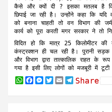
कैसे और क्यों दी ? इसका मतलब है क
छिपाई जा रही है। उन्होंने कहा कि यद
को बनाना चाहती तो वन विभाग की जमी
कार्य को पूरा करती मगर सरकार ने तो निर
विदित हो कि मात्र 25 किलोमीटर की द
कंस्ट्रक्शन ही चल रही है। पुरानी सड़क इस
और विभाग द्वारा तात्कालिक राहत के रूप
गया है इसी लिए लोगों को मजबूरी में टूट
W
F
M
T
E
T
Share
h
a
e
w
m
e
a
c
s
i
a
l
t
e
s
t
i
e
Post