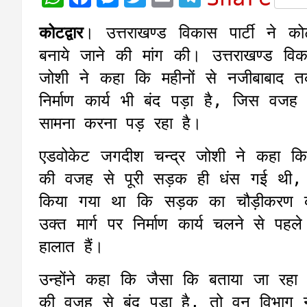
h
a
e
w
m
e
कोटद्वार
। उत्तराखण्ड विकास पार्टी ने कोटद
a
c
s
i
a
l
बनाये जाने की मांग की। उत्तराखण्ड वि
t
e
s
t
i
e
जोशी ने कहा कि महीनों से नजीबाबाद त
s
b
e
t
l
g
निर्माण कार्य भी बंद पड़ा है, जिस वजह 
A
o
n
e
r
सामना करना पड़ रहा है।
p
o
g
r
a
p
k
e
m
एडवोकेट जगदीश चन्द्र जोशी ने कहा क
r
की वजह से पूरी सड़क ही धंस गई थी, त
किया गया था कि सड़क का चौड़ीकरण की
उक्त मार्ग पर निर्माण कार्य चलने से पहल
हालात हैं।
उन्होंने कहा कि जैसा कि बताया जा रहा
की वजह से बंद पड़ा है, तो वन विभाग ने