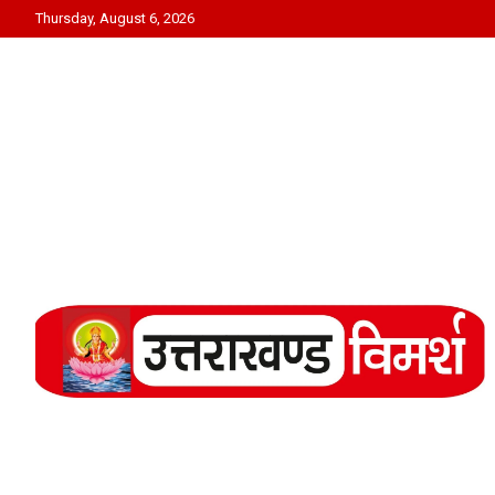
Skip
Thursday, August 6, 2026
to
content
Uttarakhand Vimarsh