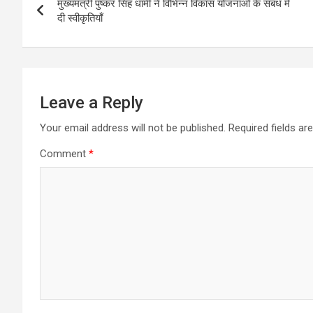
s
b
e
t
l
g
मुख्यमंत्री पुष्कर सिंह धामी ने विभिन्न विकास योजनाओं के संबंध में
navigation
A
o
n
e
r
दी स्वीकृतियाँ
p
o
g
r
a
p
k
e
m
r
Leave a Reply
Your email address will not be published.
Required fields a
Comment
*