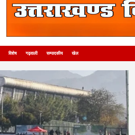
विशेष
गढ़वाली
सम्पादकीय
खेल