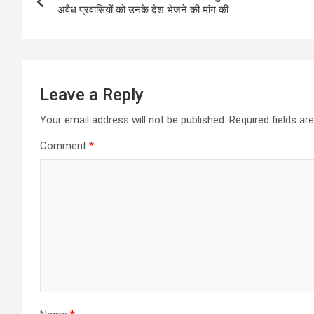
navigation
A
o
n
e
r
अवैध प्रवासियों को उनके देश भेजने की मांग की
p
o
g
r
a
p
k
e
m
r
Leave a Reply
Your email address will not be published.
Required fields a
Comment
*