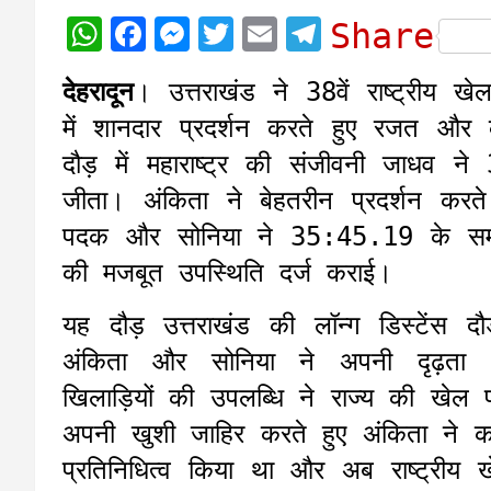
W
F
M
T
E
T
Share
h
a
e
w
m
e
देहरादून
। उत्तराखंड ने 38वें राष्ट्री
a
c
s
i
a
l
में शानदार प्रदर्शन करते हुए रजत औ
t
e
s
t
i
e
दौड़ में महाराष्ट्र की संजीवनी जाधव
s
b
e
t
l
g
जीता। अंकिता ने बेहतरीन प्रदर्शन 
A
o
n
e
r
पदक और सोनिया ने 35:45.19 के समय
p
o
g
r
a
की मजबूत उपस्थिति दर्ज कराई।
p
k
e
m
r
यह दौड़ उत्तराखंड की लॉन्ग डिस्टेंस द
अंकिता और सोनिया ने अपनी दृढ़ता
खिलाड़ियों की उपलब्धि ने राज्य की खे
अपनी खुशी जाहिर करते हुए अंकिता ने कह
प्रतिनिधित्व किया था और अब राष्ट्रीय