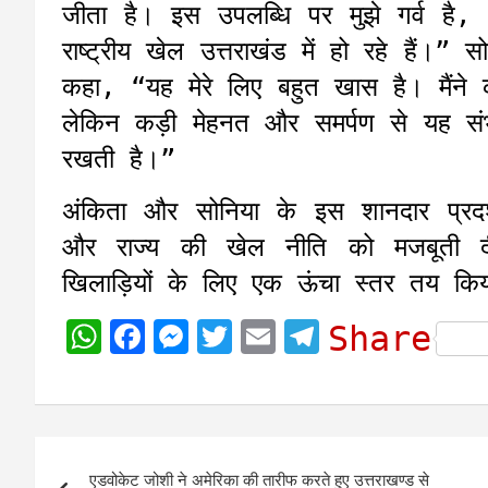
जीता है। इस उपलब्धि पर मुझे गर्व ह
राष्ट्रीय खेल उत्तराखंड में हो रहे हैं।
कहा, “यह मेरे लिए बहुत खास है। मैंने 
लेकिन कड़ी मेहनत और समर्पण से यह सं
रखती है।”
अंकिता और सोनिया के इस शानदार प्रदर्
और राज्य की खेल नीति को मजबूती 
खिलाड़ियों के लिए एक ऊंचा स्तर तय किय
W
F
M
T
E
T
Share
h
a
e
w
m
e
a
c
s
i
a
l
t
e
s
t
i
e
Post
s
b
e
t
l
g
एडवोकेट जोशी ने अमेरिका की तारीफ करते हुए उत्तराखण्ड से