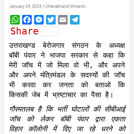
January 24, 2024
Uttarakhand Vimarsh
W
F
M
T
E
T
h
a
e
w
m
e
Share
a
c
s
i
a
l
उत्तराखण्ड बेरोजगार संगठन के अध्यक्ष
t
e
s
t
i
e
बॉबी पंवार ने भाजपा सरकार से कहा कि
s
b
e
t
l
g
मेरी जॉच में जो मिला वो भी, और अपने
A
o
n
e
r
और अपने मंत्रिमंडल के सदस्यों की जॉच
p
o
g
r
a
भी करवा कर जनता को बताओ कि
p
k
e
m
r
किसकी जेब में भ्रष्टाचार का पैसा है।
गौरमतलब है कि भर्ती घोटालों की सीबीआई
जॉच को लेकर बॉबी पंवार द्वारा एकता
विहार कॉलोनी में दिए जा रहे धरने को