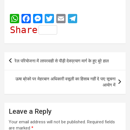
W
F
M
T
E
T
h
a
e
w
m
e
Share
a
c
s
i
a
l
t
e
s
t
i
e
s
b
e
t
l
g
Post
रेल परियोजना में लापरवाही से पौड़ी देवप्रयाग मार्ग के हुए बुरे हाल
A
o
n
e
r
navigation
p
o
g
r
a
ऊषा ब्रेको पर मेहरबान अधिकारी वसूली का हिसाब नहीं दे पाए सूचना
p
k
e
m
आयोग में
r
Leave a Reply
Your email address will not be published.
Required fields
are marked
*