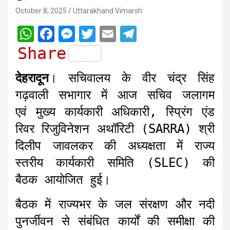
October 8, 2025
Uttarakhand Vimarsh
W
F
M
T
E
T
h
a
e
w
m
e
Share
a
c
s
i
a
l
देहरादून
। सचिवालय के वीर चंद्र सिंह
t
e
s
t
i
e
गढ़वाली सभागार में आज सचिव जलागम
s
b
e
t
l
g
एवं मुख्य कार्यकारी अधिकारी, स्प्रिंग एंड
A
o
n
e
r
रिवर रिजुविनेशन अथॉरिटी (SARRA) श्री
p
o
g
r
a
दिलीप जावलकर की अध्यक्षता में राज्य
p
k
e
m
r
स्तरीय कार्यकारी समिति (SLEC) की
बैठक आयोजित हुई।
बैठक में राज्यभर के जल संरक्षण और नदी
पुनर्जीवन से संबंधित कार्यों की समीक्षा की