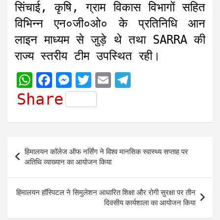
सिंचाई, कृषि, ग्राम विकास विभागों सहित
विभिन्न एन०जी०ओ० के प्रतिनिधि आन
लाइन माध्यम से जुड़े थे तथा SARRA की
राज्य स्तरीय टीम उपस्थित रही।
W
F
M
T
E
T
h
a
e
w
m
e
Share
a
c
s
i
a
l
t
e
s
t
i
e
s
b
e
t
l
g
Post
हिमालयन कॉलेज ऑफ नर्सिंग ने विश्व मानसिक स्वास्थ्य सप्ताह पर
A
o
n
e
r
navigation
अतिथि व्याख्यान का आयोजन किया
p
o
g
r
a
p
k
e
m
हिमालयन हॉस्पिटल ने सिमुलेशन आधारित शिक्षा और रोगी सुरक्षा पर तीन
r
दिवसीय कार्यशाला का आयोजन किया