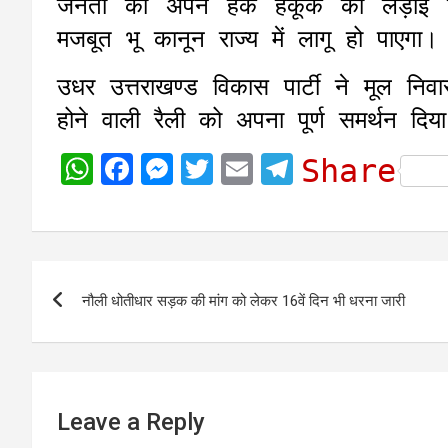
जनता को अपने हक हकूक की लड़ाई खुद
मजबूत भू कानून राज्य में लागू हो पाएगा।
उधर उत्तराखण्ड विकास पार्टी ने मूल 
होने वाली रैली को अपना पूर्ण समर्थन दिय
W
F
M
T
E
T
Share
h
a
e
w
m
e
a
c
s
i
a
l
t
e
s
t
i
e
Post
s
b
e
t
l
g
नौली धोतीधार सड़क की मांग को लेकर 16वें दिन भी धरना जारी
navigation
A
o
n
e
r
p
o
g
r
a
p
k
e
m
r
Leave a Reply