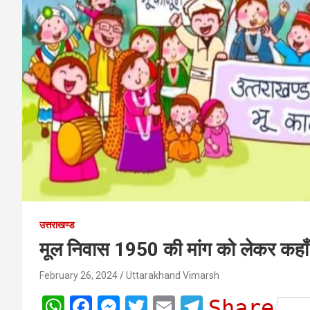
उत्तराखण्ड
मूल निवास 1950 की मांग को लेकर कहाँ 
February 26, 2024
Uttarakhand Vimarsh
W
F
M
T
E
T
Share