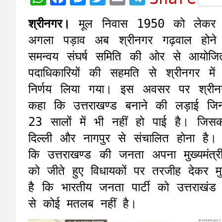
h
a
e
w
m
e
श्रीनगर।
मूल निवास 1950 को लेकर प्
a
c
s
i
a
l
अगला पड़ाव अब श्रीनगर गढ़वाल होन
t
e
s
t
i
e
समन्वय संघर्ष समिति की ओर से आयोजित 
s
b
e
t
l
g
पदाधिकारियों की सहमति से श्रीनगर म
A
o
n
e
r
निर्णय लिया गया। इस अवसर पर श्रीनग
p
o
g
r
a
कहा कि उत्तराखण्ड बनाने की लड़ाई जि
p
k
e
m
23 सालों में भी नहीं हो पाई है। जिसक
r
दिल्ली और नागपुर से संचालित होना है। अ
कि उत्तराखण्ड की जनता अपना मुख्यमंत्
को जीते हुए विधायकों पर तरजीह देकर मु
है कि भारतीय जनता पार्टी को उत्तराखं
से कोई मतलब नहीं है।