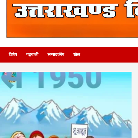
विशेष
गढ़वाली
सम्पादकीय
खेल