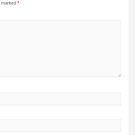
re marked
*