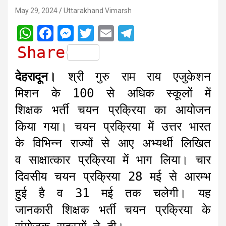
May 29, 2024
Uttarakhand Vimarsh
W
F
M
T
E
T
h
a
e
w
m
e
Share
a
c
s
i
a
l
देहरादून।
श्री गुरु राम राय एजुकेशन
t
e
s
t
i
e
मिशन के 100 से अधिक स्कूलों में
s
b
e
t
l
g
शिक्षक भर्ती चयन प्रक्रिया का आयोजन
A
o
n
e
r
किया गया। चयन प्रक्रिया में उत्तर भारत
p
o
g
r
a
के विभिन्न राज्यों से आए अभ्यर्थी लिखित
p
k
e
m
r
व साक्षात्कार प्रक्रिया में भाग लिया। चार
दिवसीय चयन प्रक्रिया 28 मई से आरम्भ
हुई है व 31 मई तक चलेगी। यह
जानकारी शिक्षक भर्ती चयन प्रक्रिया के