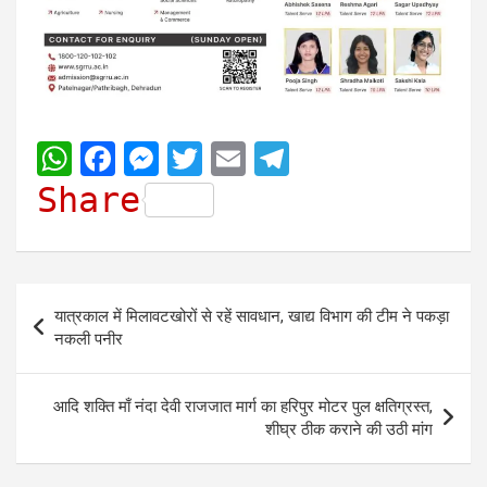
W
F
M
T
E
T
h
a
e
w
m
e
Share
a
c
s
i
a
l
t
e
s
t
i
e
s
b
e
t
l
g
Post
यात्रकाल में मिलावटखोरों से रहें सावधान, खाद्य विभाग की टीम ने पकड़ा
A
o
n
e
r
navigation
नकली पनीर
p
o
g
r
a
p
k
e
m
आदि शक्ति माँ नंदा देवी राजजात मार्ग का हरिपुर मोटर पुल क्षतिग्रस्त,
r
शीघ्र ठीक कराने की उठी मांग