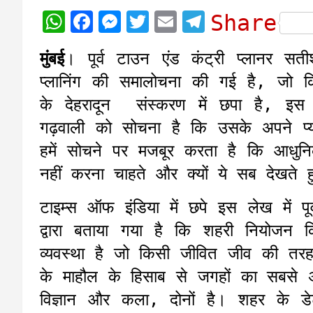
W
F
M
T
E
T
Share
h
a
e
w
m
e
मुंबई
। पूर्व टाउन एंड कंट्री प्लानर सतीश
a
c
s
i
a
l
प्लानिंग की समालोचना की गई है, जो 
t
e
s
t
i
e
के देहरादून संस्करण में छपा है, इस
s
b
e
t
l
g
गढ़वाली को सोचना है कि उसके अपने प्
A
o
n
e
r
हमें सोचने पर मजबूर करता है कि आधुनिक
p
o
g
r
a
नहीं करना चाहते और क्यों ये सब देखते हु
p
k
e
m
r
टाइम्स ऑफ इंडिया में छपे इस लेख में पू
द्वारा बताया गया है कि शहरी नियोजन
व्यवस्था है जो किसी जीवित जीव की 
के माहौल के हिसाब से जगहों का सबसे अ
विज्ञान और कला, दोनों है। शहर के ड