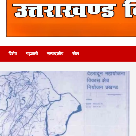
विशेष
गढ़वाली
सम्पादकीय
खेल