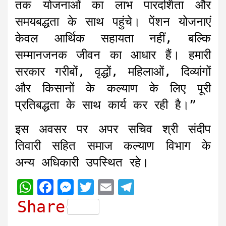
तक योजनाओं का लाभ पारदर्शिता और
समयबद्धता के साथ पहुंचे। पेंशन योजनाएं
केवल आर्थिक सहायता नहीं, बल्कि
सम्मानजनक जीवन का आधार हैं। हमारी
सरकार गरीबों, वृद्धों, महिलाओं, दिव्यांगों
और किसानों के कल्याण के लिए पूरी
प्रतिबद्धता के साथ कार्य कर रही है।”
इस अवसर पर अपर सचिव श्री संदीप
तिवारी सहित समाज कल्याण विभाग के
अन्य अधिकारी उपस्थित रहे।
W
F
M
T
E
T
h
a
e
w
m
e
Share
a
c
s
i
a
l