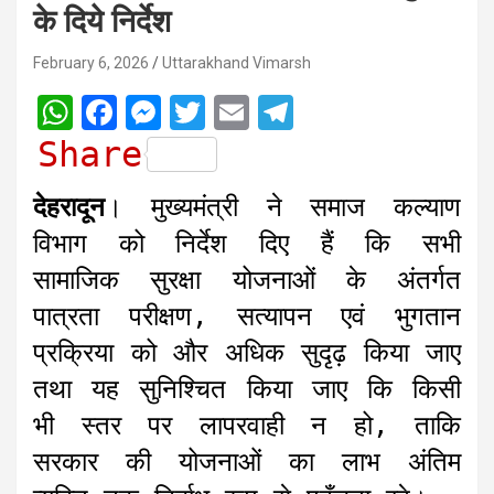
के दिये निर्देश
February 6, 2026
Uttarakhand Vimarsh
W
F
M
T
E
T
h
a
e
w
m
e
Share
a
c
s
i
a
l
देहरादून
। मुख्यमंत्री ने समाज कल्याण
t
e
s
t
i
e
विभाग को निर्देश दिए हैं कि सभी
s
b
e
t
l
g
सामाजिक सुरक्षा योजनाओं के अंतर्गत
A
o
n
e
r
पात्रता परीक्षण, सत्यापन एवं भुगतान
p
o
g
r
a
प्रक्रिया को और अधिक सुदृढ़ किया जाए
p
k
e
m
r
तथा यह सुनिश्चित किया जाए कि किसी
भी स्तर पर लापरवाही न हो, ताकि
सरकार की योजनाओं का लाभ अंतिम