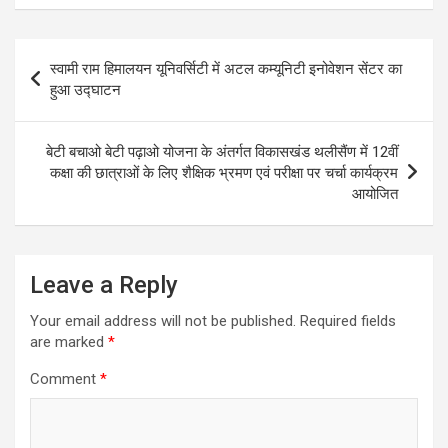
t
e
s
t
i
e
s
b
e
t
l
g
Post
स्वामी राम हिमालयन यूनिवर्सिटी में अटल कम्यूनिटी इनोवेशन सेंटर का
A
o
n
e
r
navigation
हुआ उद्घाटन
p
o
g
r
a
p
k
e
m
बेटी बचाओ बेटी पढ़ाओ योजना के अंतर्गत विकासखंड थलीसैंण में 12वीं
r
कक्षा की छात्राओं के लिए शैक्षिक भ्रमण एवं परीक्षा पर चर्चा कार्यक्रम
आयोजित
Leave a Reply
Your email address will not be published.
Required fields
are marked
*
Comment
*