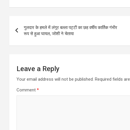
a
c
s
i
a
l
t
e
s
t
i
e
Post
s
b
e
t
l
g
गुलदार के हमले में लंगूर बल्ला पट्टी का छह वर्षीय कार्तिक गंभीर
navigation
A
o
n
e
r
रूप से हुआ घायल, जोशी ने चेताया
p
o
g
r
a
p
k
e
m
r
Leave a Reply
Your email address will not be published.
Required fields a
Comment
*