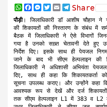
W
F
M
T
E
T
Share
h
a
e
w
m
e
पौड़ी
। जिलाधिकारी डॉ आशीष चौहान ने स
a
c
s
i
a
l
की शिकायतों की निस्तारण के संबंध में सम
t
e
s
t
i
e
बैठक में जिलाधिकारी ने ऐसे विभागों 
s
b
e
t
l
g
गया है उनको सख़्त चेतावनी देते हुए 
A
o
n
e
r
निर्देश दिए। इसके साथ ही पेयजल निग
p
o
g
r
a
जाने के बाद भी सीएम हेल्पलाइन की श
p
k
e
m
जिलाधिकारी ने अधिशासी अभियंता पेयजल 
r
दिए, साथ ही कहा कि शिकायतकर्ता को
सूचना उपलब्ध कराए। और उन्होंने कहा कि 
आवश्यक रूप से देखें और दर्ज शिकायत
तक सीएम हेल्पलाइन L1 में 383 व L2 में
उधर जिलाधिकारी ने सीएम जन समर्पण