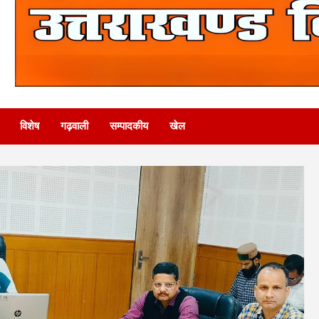
विशेष
गढ़वाली
सम्पादकीय
खेल