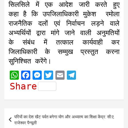
सिलसिले में एक आदेश जारी करते हुए
कहा है कि उपजिलाधिकारी मुकेश रमोला
राजनैतिक दलों एवं निर्वाचन लड़ने वाले
अभ्यर्थियों द्वारा मांगे जाने वाली अनुमतियों
के संबंध में तत्काल कार्यवाही कर
जिलाधिकारी के सम्मुख प्रस्तुत करना
सुनिश्चित करेंगे।
W
F
M
T
E
T
h
a
e
w
m
e
Share
a
c
s
i
a
l
t
e
s
t
i
e
s
b
e
t
l
g
Post
परियों का देश खैट पर्वत बनेगा योग और अध्यात्म का शिक्षा केंद्र: सी.ए.
A
o
n
e
r
navigation
राजेश्वर पैन्यूली