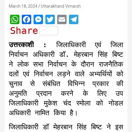
March 18, 2024
Uttarakhand Vimarsh
W
F
M
T
E
T
h
a
e
w
m
e
Share
a
c
s
i
a
l
उत्तरकाशी :
जिलाधिकारी एवं जिला
t
e
s
t
i
e
निर्वाचन अधिकारी डॉ. मेहरबान सिंह बिष्ट
s
b
e
t
l
g
ने लोक सभा निर्वाचन के दौरान राजनैतिक
A
o
n
e
r
दलों एवं निर्वाचन लड़ने वाले अभ्यर्थियों को
p
o
g
r
a
चुनाव से संबंधित विभिन्न प्रकार की
p
k
e
m
r
अनुमति प्रदान करने के लिए उप
जिलाधिकारी मुकेश चंद रमोला को नोडल
अधिकारी नामित किया है।
जिलाधिकारी डॉ मेहरबान सिंह बिष्ट ने इस