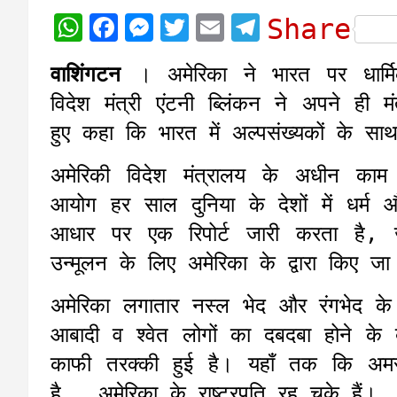
W
F
M
T
E
T
Share
h
a
e
w
m
e
वाशिंगटन
। अमेरिका ने भारत पर धार्म
a
c
s
i
a
l
विदेश मंत्री एंटनी ब्लिंकन ने अपने ही मं
t
e
s
t
i
e
हुए कहा कि भारत में अल्पसंख्यकों के सा
s
b
e
t
l
g
A
o
n
e
r
अमेरिकी विदेश मंत्रालय के अधीन काम कर
p
o
g
r
a
आयोग हर साल दुनिया के देशों में धर्
p
k
e
m
आधार पर एक रिपोर्ट जारी करता है, जो 
r
उन्मूलन के लिए अमेरिका के द्वारा किए जा
अमेरिका लगातार नस्ल भेद और रंगभेद के
आबादी व श्वेत लोगों का दबदबा होने के 
काफी तरक्की हुई है। यहाँ तक कि अमर
है, अमेरिका के राष्ट्रपति रह चुके हैं।