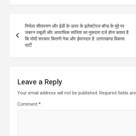
a
c
s
i
a
l
t
e
s
t
i
e
Post
s
b
e
t
l
g
निर्मला सीतारमण और ईडी के ऊपर के इलेक्टोरल बॉन्ड के मुद्दे पर
navigation
A
o
n
e
r
जबरन वसूली और अपराधिक साजिश का मुकदमा दर्ज होना बताता है
कि मोदी सरकार कितनी नेक और ईमानदार है: उत्तराखण्ड विकास
p
o
g
r
a
पार्टी
p
k
e
m
r
Leave a Reply
Your email address will not be published.
Required fields a
Comment
*