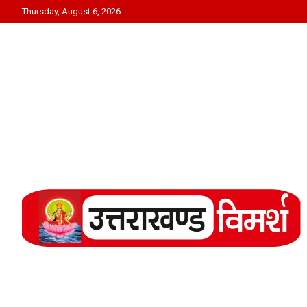
Skip
Thursday, August 6, 2026
to
content
Uttarakhand Vimarsh