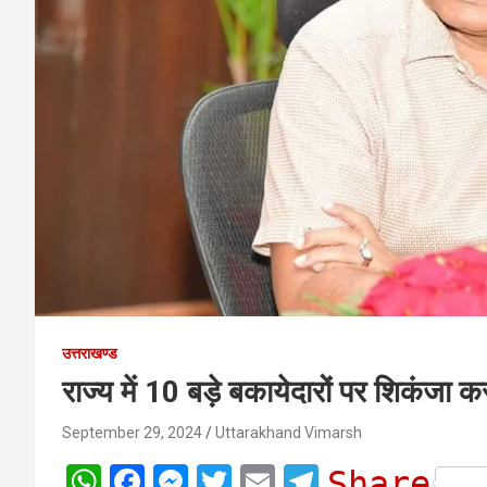
उत्तराखण्ड
राज्य में 10 बड़े बकायेदारों पर शिकंजा
September 29, 2024
Uttarakhand Vimarsh
W
F
M
T
E
T
Share