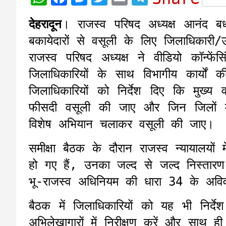
h
a
e
w
m
e
देहरादून
। राजस्व परिषद अध्यक्ष आनंद बर्ध
a
c
s
i
a
l
बकायेदारों से वसूली के लिए जिलाधिकारी/
t
e
s
t
i
e
राजस्व परिषद अध्यक्ष ने वीडियो कॉन्फें
s
b
e
t
l
g
जिलाधिकारियों के साथ विभागीय कार्यों क
A
o
n
e
r
जिलाधिकारियों को निर्देश दिए कि मुख्
p
o
g
r
a
फीसदी वसूली की जाए और जिन जिलों में
p
k
e
m
विशेष अभियान चलाकर वसूली की जाए।
r
समीक्षा बैठक के दौरान राजस्व न्यायालयों
हो गए हैं, उनका जल्द से जल्द निस्तारण
भू-राजस्व अधिनियम की धारा 34 के अविवा
बैठक में जिलाधिकारियों को यह भी निर्दे
अभिलेखागारों में निरीक्षण करें और साथ