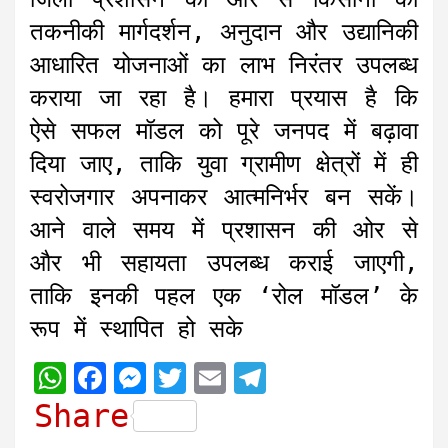
तकनीकी मार्गदर्शन, अनुदान और उद्यानिकी
आधारित योजनाओं का लाभ निरंतर उपलब्ध
कराया जा रहा है। हमारा प्रयास है कि
ऐसे सफल मॉडल को पूरे जनपद में बढ़ावा
दिया जाए, ताकि युवा ग्रामीण क्षेत्रों में ही
स्वरोजगार अपनाकर आत्मनिर्भर बन सकें।
आने वाले समय में प्रशासन की ओर से
और भी सहायता उपलब्ध कराई जाएगी,
ताकि इनकी पहल एक ‘रोल मॉडल’ के
रूप में स्थापित हो सके
W
F
M
T
E
T
h
a
e
w
m
e
Share
a
c
s
i
a
l