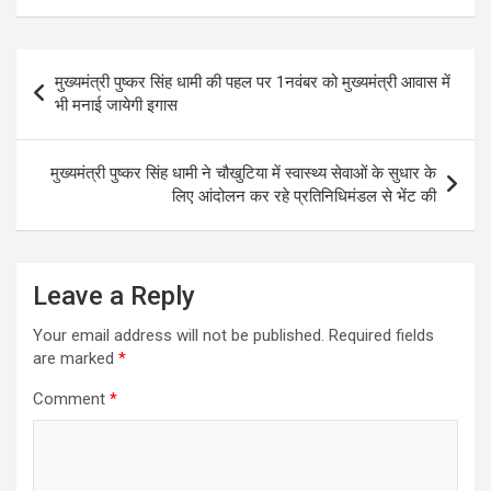
t
e
s
t
i
e
s
b
e
t
l
g
Post
मुख्यमंत्री पुष्कर सिंह धामी की पहल पर 1नवंबर को मुख्यमंत्री आवास में
A
o
n
e
r
navigation
भी मनाई जायेगी इगास
p
o
g
r
a
p
k
e
m
मुख्यमंत्री पुष्कर सिंह धामी ने चौखुटिया में स्वास्थ्य सेवाओं के सुधार के
r
लिए आंदोलन कर रहे प्रतिनिधिमंडल से भेंट की
Leave a Reply
Your email address will not be published.
Required fields
are marked
*
Comment
*