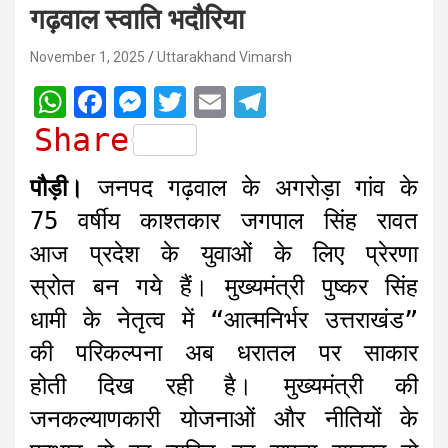
गढ़वाल स्वाति भदौरिया
November 1, 2025
Uttarakhand Vimarsh
W
F
M
T
E
T
h
a
e
w
m
e
Share
a
c
s
i
a
l
पौड़ी।
जनपद गढ़वाल के अगरोड़ा गांव के
t
e
s
t
i
e
75 वर्षीय काश्तकार जगपाल सिंह रावत
s
b
e
t
l
g
आज प्रदेश के युवाओं के लिए प्रेरणा
A
o
n
e
r
स्रोत बन गये हैं। मुख्यमंत्री पुष्कर सिंह
p
o
g
r
a
धामी के नेतृत्व में “आत्मनिर्भर उत्तराखंड”
p
k
e
m
r
की परिकल्पना अब धरातल पर साकार
होती दिख रही है। मुख्यमंत्री की
जनकल्याणकारी योजनाओं और नीतियों के